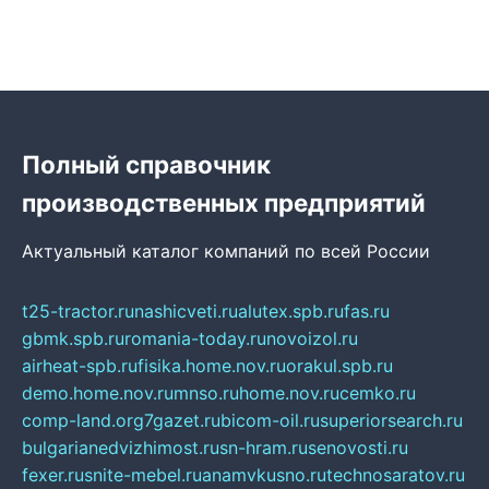
Полный справочник
производственных предприятий
Актуальный каталог компаний по всей России
t25-tractor.ru
nashicveti.ru
alutex.spb.ru
fas.ru
gbmk.spb.ru
romania-today.ru
novoizol.ru
airheat-spb.ru
fisika.home.nov.ru
orakul.spb.ru
demo.home.nov.ru
mnso.ru
home.nov.ru
cemko.ru
comp-land.org
7gazet.ru
bicom-oil.ru
superiorsearch.ru
bulgarianedvizhimost.ru
sn-hram.ru
senovosti.ru
fexer.ru
snite-mebel.ru
anamvkusno.ru
technosaratov.ru