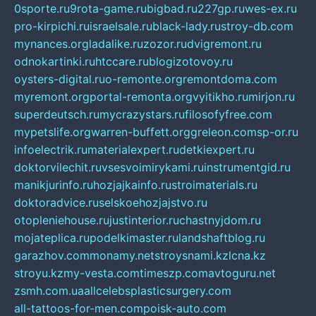
0sporte.ru
9rota-game.ru
bigbad.ru
227gp.ru
wes-ex.ru
pro-kirpichi.ru
israelsale.ru
black-lady.ru
stroy-db.com
mynances.org
ladalike.ru
zozor.ru
dvigremont.ru
odnokartinki.ru
htccare.ru
blogizotovoy.ru
oysters-digital.ru
o-remonte.org
remontdoma.com
myremont.org
portal-remonta.org
vyitikho.ru
mirjon.ru
superdeutsch.ru
mycrazystars.ru
filosofyfree.com
mypetslife.org
warren-buffett.org
greleon.com
sp-or.ru
infoelectrik.ru
materialexpert.ru
detkiexpert.ru
doktorvilechit.ru
vsesvoimirykami.ru
instrumentgid.ru
manikjurinfo.ru
hozjajkainfo.ru
stroimaterials.ru
doktoradvice.ru
selskoehozjajstvo.ru
otopleniehouse.ru
justinterior.ru
chastnyjdom.ru
mojateplica.ru
podelkimaster.ru
landshaftblog.ru
garazhov.com
monamy.net
stroysnami.kz
lcna.kz
stroyu.kz
my-vesta.com
timeszp.com
avtoguru.net
zsmh.com.ua
allcelebsplasticsurgery.com
all-tattoos-for-men.com
poisk-auto.com