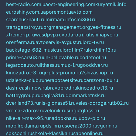
best-radio.com.ua
ost-engineering.com
kuryatnik.info
euroshiny.com.ua
poremontuavto.com
searchus-nauti.ru
mirmam.info
smi366.ru
transgazstroy.ru
orgmanagement.org
yes-fitness.ru
xtreme-rp.ru
wasdpvp.ru
voda-otri.ru
tishinapve.ru
orenferma.ru
avtoservis-avgust.ru
lord-tv.ru
backstage-682-music.ru
lordfilm7.ru
lordfilm13.ru
prime-cars63.ru
un-believable.ru
codetool.ru
legardoauto.ru
lithasa.ru
muz-1.ru
gooddver.ru
kinozadrot-3.ru
qr-plus-promo.ru
2shizashop.ru
udalenka-club.ru
nerabotaetsite.ru
carszona-bu.ru
dash-cash-now.ru
bravoprod.ru
kinozadrot13.ru
hotteygroup.ru
bagira31.ru
dommarketnsk.ru
dveriland73.ru
nis-glonass51.ru
veles-doroga.ru
tb02.ru
vrema-zdorov.ru
velonik.ru
surgutgloss.ru
nike-air-max-95.ru
nadookna.ru
lubov-pic.ru
mobilreklama.ru
pds-nn.ru
socrat2000.ru
vgurin.ru
spksochi.ru
shkola-klassika.ru
sabeonline.ru