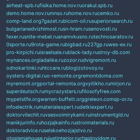
airheat-spb.ru
fisika.home.nov.ru
orakul.spb.ru
demo.home.nov.ru
mnso.ru
home.nov.ru
cemko.ru
comp-land.org
7gazet.ru
bicom-oil.ru
superiorsearch.ru
bulgarianedvizhimost.ru
sn-hram.ru
senovosti.ru
fexer.ru
snite-mebel.ru
anamvkusno.ru
technosaratov.ru
0sporte.ru
9rota-game.ru
bigbad.ru
227gp.ru
wes-ex.ru
pro-kirpichi.ru
israelsale.ru
black-lady.ru
stroy-db.com
mynances.org
ladalike.ru
zozor.ru
dvigremont.ru
odnokartinki.ru
htccare.ru
blogizotovoy.ru
oysters-digital.ru
o-remonte.org
remontdoma.com
myremont.org
portal-remonta.org
vyitikho.ru
mirjon.ru
superdeutsch.ru
mycrazystars.ru
filosofyfree.com
mypetslife.org
warren-buffett.org
greleon.com
sp-or.ru
infoelectrik.ru
materialexpert.ru
detkiexpert.ru
doktorvilechit.ru
vsesvoimirykami.ru
instrumentgid.ru
manikjurinfo.ru
hozjajkainfo.ru
stroimaterials.ru
doktoradvice.ru
selskoehozjajstvo.ru
otopleniehouse.ru
justinterior.ru
chastnyjdom.ru