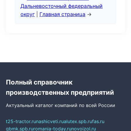
Дальневосточный федеральный
округ
|
Главная страница
→
Полный справочник
производственных предприятий
Актуальный каталог компаний по всей России
t25-tractor.ru
nashicveti.ru
alutex.spb.ru
fas.ru
gbmk.spb.ru
romania-today.ru
novoizol.ru