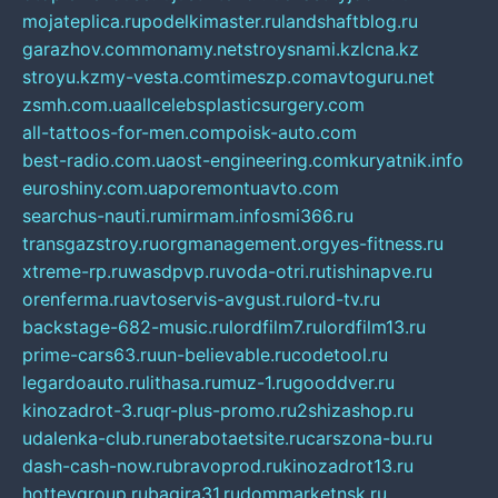
mojateplica.ru
podelkimaster.ru
landshaftblog.ru
garazhov.com
monamy.net
stroysnami.kz
lcna.kz
stroyu.kz
my-vesta.com
timeszp.com
avtoguru.net
zsmh.com.ua
allcelebsplasticsurgery.com
all-tattoos-for-men.com
poisk-auto.com
best-radio.com.ua
ost-engineering.com
kuryatnik.info
euroshiny.com.ua
poremontuavto.com
searchus-nauti.ru
mirmam.info
smi366.ru
transgazstroy.ru
orgmanagement.org
yes-fitness.ru
xtreme-rp.ru
wasdpvp.ru
voda-otri.ru
tishinapve.ru
orenferma.ru
avtoservis-avgust.ru
lord-tv.ru
backstage-682-music.ru
lordfilm7.ru
lordfilm13.ru
prime-cars63.ru
un-believable.ru
codetool.ru
legardoauto.ru
lithasa.ru
muz-1.ru
gooddver.ru
kinozadrot-3.ru
qr-plus-promo.ru
2shizashop.ru
udalenka-club.ru
nerabotaetsite.ru
carszona-bu.ru
dash-cash-now.ru
bravoprod.ru
kinozadrot13.ru
hotteygroup.ru
bagira31.ru
dommarketnsk.ru