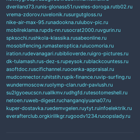
dveriland73.ru
nis-glonass51.ru
veles-doroga.ru
tb02.ru
vrema-zdorov.ru
velonik.ru
surgutgloss.ru
nike-air-max-95.ru
nadookna.ru
lubov-pic.ru
mobilreklama.ru
pds-nn.ru
socrat2000.ru
vgurin.ru
spksochi.ru
shkola-klassika.ru
sabeonline.ru
mosoblfencing.ru
masteroptica.ru
lucomoria.ru
iration.ru
devanagari.ru
biblioverde.ru
igro-pictures.ru
dk-tulamash.ru
s-dez-s.ru
peysok.ru
blackcountess.ru
asoftdoc.ru
scifichannel.ru
ocenka-appraisal.ru
mudconnector.ru
hitstih.ru
pik-finance.ru
vip-surfing.ru
wundermoscow.ru
olymp-clan.ru
dr-pavlush.ru
su2lgyoeucscn.ru
allkmv.ru
dhgfd.ru
tesotomeshell.ru
netoen.ru
web-digest.ru
changanqiyuana07.ru
kuper-dostavka.ru
edemvgelen.ru
ytyt.ru
infoelektrik.ru
everafterclub.org
kirillkgr.ru
goodv1234.ru
oopslady.ru