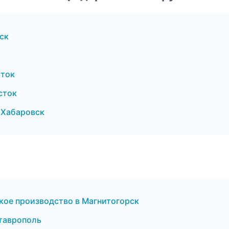
ск
сток
сток
 Хабаровск
кое производство в Магнитогорск
Ставрополь