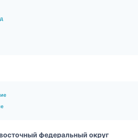
од
ние
ие
евосточный федеральный округ