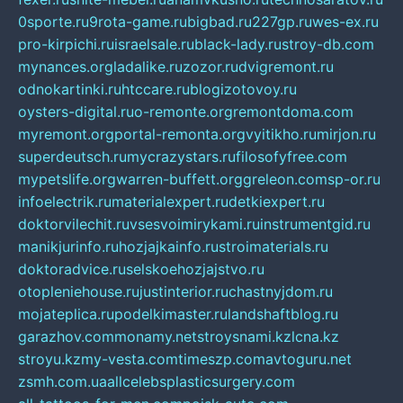
0sporte.ru
9rota-game.ru
bigbad.ru
227gp.ru
wes-ex.ru
pro-kirpichi.ru
israelsale.ru
black-lady.ru
stroy-db.com
mynances.org
ladalike.ru
zozor.ru
dvigremont.ru
odnokartinki.ru
htccare.ru
blogizotovoy.ru
oysters-digital.ru
o-remonte.org
remontdoma.com
myremont.org
portal-remonta.org
vyitikho.ru
mirjon.ru
superdeutsch.ru
mycrazystars.ru
filosofyfree.com
mypetslife.org
warren-buffett.org
greleon.com
sp-or.ru
infoelectrik.ru
materialexpert.ru
detkiexpert.ru
doktorvilechit.ru
vsesvoimirykami.ru
instrumentgid.ru
manikjurinfo.ru
hozjajkainfo.ru
stroimaterials.ru
doktoradvice.ru
selskoehozjajstvo.ru
otopleniehouse.ru
justinterior.ru
chastnyjdom.ru
mojateplica.ru
podelkimaster.ru
landshaftblog.ru
garazhov.com
monamy.net
stroysnami.kz
lcna.kz
stroyu.kz
my-vesta.com
timeszp.com
avtoguru.net
zsmh.com.ua
allcelebsplasticsurgery.com