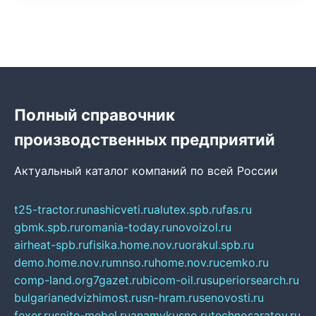
Полный справочник
производственных предприятий
Актуальный каталог компаний по всей России
t25-tractor.ru
nashicveti.ru
alutex.spb.ru
fas.ru
gbmk.spb.ru
romania-today.ru
novoizol.ru
airheat-spb.ru
fisika.home.nov.ru
orakul.spb.ru
demo.home.nov.ru
mnso.ru
home.nov.ru
cemko.ru
comp-land.org
7gazet.ru
bicom-oil.ru
superiorsearch.ru
bulgarianedvizhimost.ru
sn-hram.ru
senovosti.ru
fexer.ru
snite-mebel.ru
anamvkusno.ru
technosaratov.ru