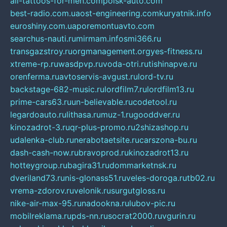
all-tattoos-for-men.com
poisk-auto.com
best-radio.com.ua
ost-engineering.com
kuryatnik.info
euroshiny.com.ua
poremontuavto.com
searchus-nauti.ru
mirmam.info
smi366.ru
transgazstroy.ru
orgmanagement.org
yes-fitness.ru
xtreme-rp.ru
wasdpvp.ru
voda-otri.ru
tishinapve.ru
orenferma.ru
avtoservis-avgust.ru
lord-tv.ru
backstage-682-music.ru
lordfilm7.ru
lordfilm13.ru
prime-cars63.ru
un-believable.ru
codetool.ru
legardoauto.ru
lithasa.ru
muz-1.ru
gooddver.ru
kinozadrot-3.ru
qr-plus-promo.ru
2shizashop.ru
udalenka-club.ru
nerabotaetsite.ru
carszona-bu.ru
dash-cash-now.ru
bravoprod.ru
kinozadrot13.ru
hotteygroup.ru
bagira31.ru
dommarketnsk.ru
dveriland73.ru
nis-glonass51.ru
veles-doroga.ru
tb02.ru
vrema-zdorov.ru
velonik.ru
surgutgloss.ru
nike-air-max-95.ru
nadookna.ru
lubov-pic.ru
mobilreklama.ru
pds-nn.ru
socrat2000.ru
vgurin.ru