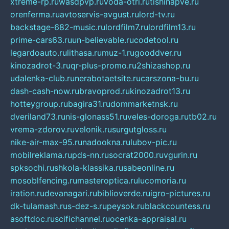
xtreme-rp.ru
wasdpvp.ru
voda-otri.ru
tishinapve.ru
orenferma.ru
avtoservis-avgust.ru
lord-tv.ru
backstage-682-music.ru
lordfilm7.ru
lordfilm13.ru
prime-cars63.ru
un-believable.ru
codetool.ru
legardoauto.ru
lithasa.ru
muz-1.ru
gooddver.ru
kinozadrot-3.ru
qr-plus-promo.ru
2shizashop.ru
udalenka-club.ru
nerabotaetsite.ru
carszona-bu.ru
dash-cash-now.ru
bravoprod.ru
kinozadrot13.ru
hotteygroup.ru
bagira31.ru
dommarketnsk.ru
dveriland73.ru
nis-glonass51.ru
veles-doroga.ru
tb02.ru
vrema-zdorov.ru
velonik.ru
surgutgloss.ru
nike-air-max-95.ru
nadookna.ru
lubov-pic.ru
mobilreklama.ru
pds-nn.ru
socrat2000.ru
vgurin.ru
spksochi.ru
shkola-klassika.ru
sabeonline.ru
mosoblfencing.ru
masteroptica.ru
lucomoria.ru
iration.ru
devanagari.ru
biblioverde.ru
igro-pictures.ru
dk-tulamash.ru
s-dez-s.ru
peysok.ru
blackcountess.ru
asoftdoc.ru
scifichannel.ru
ocenka-appraisal.ru