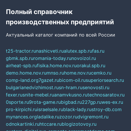
Полный справочник
производственных предприятий
Актуальный каталог компаний по всей России
t25-tractor.ru
nashicveti.ru
alutex.spb.ru
fas.ru
gbmk.spb.ru
romania-today.ru
novoizol.ru
airheat-spb.ru
fisika.home.nov.ru
orakul.spb.ru
demo.home.nov.ru
mnso.ru
home.nov.ru
cemko.ru
comp-land.org
7gazet.ru
bicom-oil.ru
superiorsearch.ru
bulgarianedvizhimost.ru
sn-hram.ru
senovosti.ru
fexer.ru
snite-mebel.ru
anamvkusno.ru
technosaratov.ru
0sporte.ru
9rota-game.ru
bigbad.ru
227gp.ru
wes-ex.ru
pro-kirpichi.ru
israelsale.ru
black-lady.ru
stroy-db.com
mynances.org
ladalike.ru
zozor.ru
dvigremont.ru
odnokartinki.ru
htccare.ru
blogizotovoy.ru