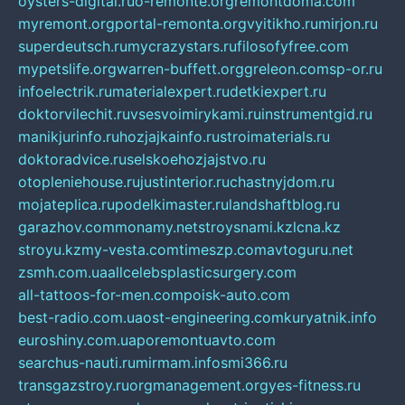
oysters-digital.ru
o-remonte.org
remontdoma.com
myremont.org
portal-remonta.org
vyitikho.ru
mirjon.ru
superdeutsch.ru
mycrazystars.ru
filosofyfree.com
mypetslife.org
warren-buffett.org
greleon.com
sp-or.ru
infoelectrik.ru
materialexpert.ru
detkiexpert.ru
doktorvilechit.ru
vsesvoimirykami.ru
instrumentgid.ru
manikjurinfo.ru
hozjajkainfo.ru
stroimaterials.ru
doktoradvice.ru
selskoehozjajstvo.ru
otopleniehouse.ru
justinterior.ru
chastnyjdom.ru
mojateplica.ru
podelkimaster.ru
landshaftblog.ru
garazhov.com
monamy.net
stroysnami.kz
lcna.kz
stroyu.kz
my-vesta.com
timeszp.com
avtoguru.net
zsmh.com.ua
allcelebsplasticsurgery.com
all-tattoos-for-men.com
poisk-auto.com
best-radio.com.ua
ost-engineering.com
kuryatnik.info
euroshiny.com.ua
poremontuavto.com
searchus-nauti.ru
mirmam.info
smi366.ru
transgazstroy.ru
orgmanagement.org
yes-fitness.ru