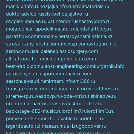
manikjurinfo.ru
hozjajkainfo.ru
stroimaterials.ru
doktoradvice.ru
selskoehozjajstvo.ru
otopleniehouse.ru
justinterior.ru
chastnyjdom.ru
mojateplica.ru
podelkimaster.ru
landshaftblog.ru
garazhov.com
monamy.net
stroysnami.kz
lcna.kz
stroyu.kz
my-vesta.com
timeszp.com
avtoguru.net
zsmh.com.ua
allcelebsplasticsurgery.com
all-tattoos-for-men.com
poisk-auto.com
best-radio.com.ua
ost-engineering.com
kuryatnik.info
euroshiny.com.ua
poremontuavto.com
searchus-nauti.ru
mirmam.info
smi366.ru
transgazstroy.ru
orgmanagement.org
yes-fitness.ru
xtreme-rp.ru
wasdpvp.ru
voda-otri.ru
tishinapve.ru
orenferma.ru
avtoservis-avgust.ru
lord-tv.ru
backstage-682-music.ru
lordfilm7.ru
lordfilm13.ru
prime-cars63.ru
un-believable.ru
codetool.ru
legardoauto.ru
lithasa.ru
muz-1.ru
gooddver.ru
kinozadrot-3.ru
qr-plus-promo.ru
2shizashop.ru