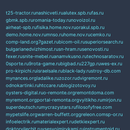
t25-tractor.ru
nashicveti.ru
alutex.spb.ru
fas.ru
gbmk.spb.ru
romania-today.ru
novoizol.ru
airheat-spb.ru
fisika.home.nov.ru
orakul.spb.ru
demo.home.nov.ru
mnso.ru
home.nov.ru
cemko.ru
comp-land.org
7gazet.ru
bicom-oil.ru
superiorsearch.ru
bulgarianedvizhimost.ru
sn-hram.ru
senovosti.ru
fexer.ru
snite-mebel.ru
anamvkusno.ru
technosaratov.ru
0sporte.ru
9rota-game.ru
bigbad.ru
227gp.ru
wes-ex.ru
pro-kirpichi.ru
israelsale.ru
black-lady.ru
stroy-db.com
mynances.org
ladalike.ru
zozor.ru
dvigremont.ru
odnokartinki.ru
htccare.ru
blogizotovoy.ru
oysters-digital.ru
o-remonte.org
remontdoma.com
myremont.org
portal-remonta.org
vyitikho.ru
mirjon.ru
superdeutsch.ru
mycrazystars.ru
filosofyfree.com
mypetslife.org
warren-buffett.org
greleon.com
sp-or.ru
infoelectrik.ru
materialexpert.ru
detkiexpert.ru
doktorvilechit.ru
vsesvoimirykami.ru
instrumentgid.ru