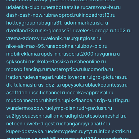
udalenka-club.ru
nerabotaetsite.ru
carszona-bu.ru
dash-cash-now.ru
bravoprod.ru
kinozadrot13.ru
hotteygroup.ru
bagira31.ru
dommarketnsk.ru
dveriland73.ru
nis-glonass51.ru
veles-doroga.ru
tb02.ru
vrema-zdorov.ru
velonik.ru
surgutgloss.ru
nike-air-max-95.ru
nadookna.ru
lubov-pic.ru
mobilreklama.ru
pds-nn.ru
socrat2000.ru
vgurin.ru
spksochi.ru
shkola-klassika.ru
sabeonline.ru
mosoblfencing.ru
masteroptica.ru
lucomoria.ru
iration.ru
devanagari.ru
biblioverde.ru
igro-pictures.ru
dk-tulamash.ru
s-dez-s.ru
peysok.ru
blackcountess.ru
asoftdoc.ru
scifichannel.ru
ocenka-appraisal.ru
mudconnector.ru
hitstih.ru
pik-finance.ru
vip-surfing.ru
wundermoscow.ru
olymp-clan.ru
dr-pavlush.ru
su2lgyoeucscn.ru
allkmv.ru
dhgfd.ru
tesotomeshell.ru
netoen.ru
web-digest.ru
changanqiyuana07.ru
kuper-dostavka.ru
edemvgelen.ru
ytyt.ru
infoelektrik.ru