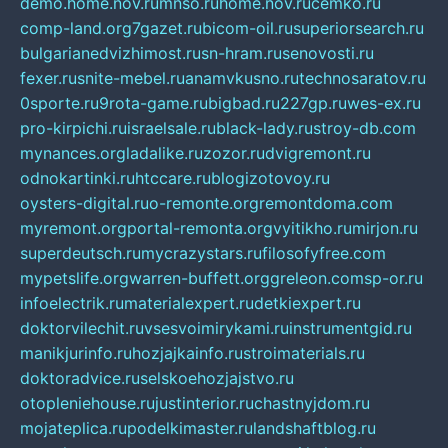
demo.home.nov.ru
mnso.ru
home.nov.ru
cemko.ru
comp-land.org
7gazet.ru
bicom-oil.ru
superiorsearch.ru
bulgarianedvizhimost.ru
sn-hram.ru
senovosti.ru
fexer.ru
snite-mebel.ru
anamvkusno.ru
technosaratov.ru
0sporte.ru
9rota-game.ru
bigbad.ru
227gp.ru
wes-ex.ru
pro-kirpichi.ru
israelsale.ru
black-lady.ru
stroy-db.com
mynances.org
ladalike.ru
zozor.ru
dvigremont.ru
odnokartinki.ru
htccare.ru
blogizotovoy.ru
oysters-digital.ru
o-remonte.org
remontdoma.com
myremont.org
portal-remonta.org
vyitikho.ru
mirjon.ru
superdeutsch.ru
mycrazystars.ru
filosofyfree.com
mypetslife.org
warren-buffett.org
greleon.com
sp-or.ru
infoelectrik.ru
materialexpert.ru
detkiexpert.ru
doktorvilechit.ru
vsesvoimirykami.ru
instrumentgid.ru
manikjurinfo.ru
hozjajkainfo.ru
stroimaterials.ru
doktoradvice.ru
selskoehozjajstvo.ru
otopleniehouse.ru
justinterior.ru
chastnyjdom.ru
mojateplica.ru
podelkimaster.ru
landshaftblog.ru