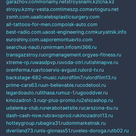
garazhov.com
monamy.net
stroysnami.kz
lcna.kz
stroyu.kz
my-vesta.com
timeszp.com
avtoguru.net
zsmh.com.ua
allcelebsplasticsurgery.com
all-tattoos-for-men.com
poisk-auto.com
best-radio.com.ua
ost-engineering.com
kuryatnik.info
euroshiny.com.ua
poremontuavto.com
searchus-nauti.ru
mirmam.info
smi366.ru
transgazstroy.ru
orgmanagement.org
yes-fitness.ru
xtreme-rp.ru
wasdpvp.ru
voda-otri.ru
tishinapve.ru
orenferma.ru
avtoservis-avgust.ru
lord-tv.ru
backstage-682-music.ru
lordfilm7.ru
lordfilm13.ru
prime-cars63.ru
un-believable.ru
codetool.ru
legardoauto.ru
lithasa.ru
muz-1.ru
gooddver.ru
kinozadrot-3.ru
qr-plus-promo.ru
2shizashop.ru
udalenka-club.ru
nerabotaetsite.ru
carszona-bu.ru
dash-cash-now.ru
bravoprod.ru
kinozadrot13.ru
hotteygroup.ru
bagira31.ru
dommarketnsk.ru
dveriland73.ru
nis-glonass51.ru
veles-doroga.ru
tb02.ru