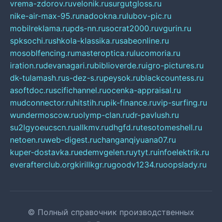
vrema-zdorov.ru
velonik.ru
surgutgloss.ru
nike-air-max-95.ru
nadookna.ru
lubov-pic.ru
mobilreklama.ru
pds-nn.ru
socrat2000.ru
vgurin.ru
spksochi.ru
shkola-klassika.ru
sabeonline.ru
mosoblfencing.ru
masteroptica.ru
lucomoria.ru
iration.ru
devanagari.ru
biblioverde.ru
igro-pictures.ru
dk-tulamash.ru
s-dez-s.ru
peysok.ru
blackcountess.ru
asoftdoc.ru
scifichannel.ru
ocenka-appraisal.ru
mudconnector.ru
hitstih.ru
pik-finance.ru
vip-surfing.ru
wundermoscow.ru
olymp-clan.ru
dr-pavlush.ru
su2lgyoeucscn.ru
allkmv.ru
dhgfd.ru
tesotomeshell.ru
netoen.ru
web-digest.ru
changanqiyuana07.ru
kuper-dostavka.ru
edemvgelen.ru
ytyt.ru
infoelektrik.ru
everafterclub.org
kirillkgr.ru
goodv1234.ru
oopslady.ru
© Полный справочник производственных