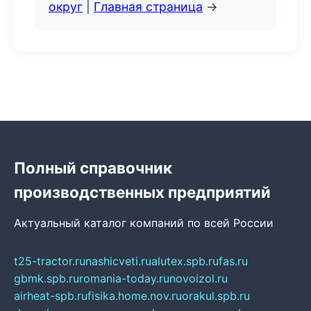
округ
|
Главная страница
→
Полный справочник
производственных предприятий
Актуальный каталог компаний по всей России
t25-tractor.ru
nashicveti.ru
alutex.spb.ru
fas.ru
gbmk.spb.ru
romania-today.ru
novoizol.ru
airheat-spb.ru
fisika.home.nov.ru
orakul.spb.ru