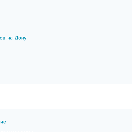
ов-на-Дону
ние