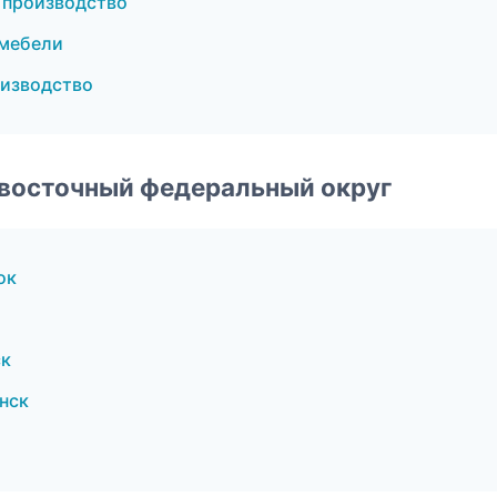
 производство
 мебели
оизводство
евосточный федеральный округ
ок
ск
нск