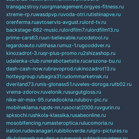
transgazstroy.ru
orgmanagement.org
yes-fitness.ru
xtreme-rp.ru
wasdpvp.ru
voda-otri.ru
tishinapve.ru
orenferma.ru
avtoservis-avgust.ru
lord-tv.ru
backstage-682-music.ru
lordfilm7.ru
lordfilm13.ru
prime-cars63.ru
un-believable.ru
codetool.ru
legardoauto.ru
lithasa.ru
muz-1.ru
gooddver.ru
kinozadrot-3.ru
qr-plus-promo.ru
2shizashop.ru
udalenka-club.ru
nerabotaetsite.ru
carszona-bu.ru
dash-cash-now.ru
bravoprod.ru
kinozadrot13.ru
hotteygroup.ru
bagira31.ru
dommarketnsk.ru
dveriland73.ru
nis-glonass51.ru
veles-doroga.ru
tb02.ru
vrema-zdorov.ru
velonik.ru
surgutgloss.ru
nike-air-max-95.ru
nadookna.ru
lubov-pic.ru
mobilreklama.ru
pds-nn.ru
socrat2000.ru
vgurin.ru
spksochi.ru
shkola-klassika.ru
sabeonline.ru
mosoblfencing.ru
masteroptica.ru
lucomoria.ru
iration.ru
devanagari.ru
biblioverde.ru
igro-pictures.ru
dk-tulamash.ru
s-dez-s.ru
peysok.ru
blackcountess.ru