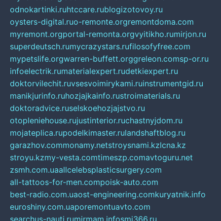
odnokartinki.ru
htccare.ru
blogizotovoy.ru
oysters-digital.ru
o-remonte.org
remontdoma.com
myremont.org
portal-remonta.org
vyitikho.ru
mirjon.ru
superdeutsch.ru
mycrazystars.ru
filosofyfree.com
mypetslife.org
warren-buffett.org
greleon.com
sp-or.ru
infoelectrik.ru
materialexpert.ru
detkiexpert.ru
doktorvilechit.ru
vsesvoimirykami.ru
instrumentgid.ru
manikjurinfo.ru
hozjajkainfo.ru
stroimaterials.ru
doktoradvice.ru
selskoehozjajstvo.ru
otopleniehouse.ru
justinterior.ru
chastnyjdom.ru
mojateplica.ru
podelkimaster.ru
landshaftblog.ru
garazhov.com
monamy.net
stroysnami.kz
lcna.kz
stroyu.kz
my-vesta.com
timeszp.com
avtoguru.net
zsmh.com.ua
allcelebsplasticsurgery.com
all-tattoos-for-men.com
poisk-auto.com
best-radio.com.ua
ost-engineering.com
kuryatnik.info
euroshiny.com.ua
poremontuavto.com
searchus-nauti.ru
mirmam.info
smi366.ru