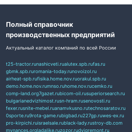
Полный справочник
производственных предприятий
Актуальный каталог компаний по всей России
t25-tractor.ru
nashicveti.ru
alutex.spb.ru
fas.ru
gbmk.spb.ru
romania-today.ru
novoizol.ru
airheat-spb.ru
fisika.home.nov.ru
orakul.spb.ru
demo.home.nov.ru
mnso.ru
home.nov.ru
cemko.ru
comp-land.org
7gazet.ru
bicom-oil.ru
superiorsearch.ru
bulgarianedvizhimost.ru
sn-hram.ru
senovosti.ru
fexer.ru
snite-mebel.ru
anamvkusno.ru
technosaratov.ru
0sporte.ru
9rota-game.ru
bigbad.ru
227gp.ru
wes-ex.ru
pro-kirpichi.ru
israelsale.ru
black-lady.ru
stroy-db.com
mynances.org
ladalike.ru
zozor.ru
dvigremont.ru