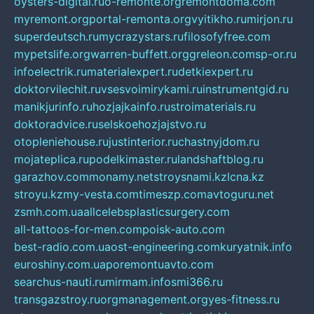
oysters-digital.ru
o-remonte.org
remontdoma.com
myremont.org
portal-remonta.org
vyitikho.ru
mirjon.ru
superdeutsch.ru
mycrazystars.ru
filosofyfree.com
mypetslife.org
warren-buffett.org
greleon.com
sp-or.ru
infoelectrik.ru
materialexpert.ru
detkiexpert.ru
doktorvilechit.ru
vsesvoimirykami.ru
instrumentgid.ru
manikjurinfo.ru
hozjajkainfo.ru
stroimaterials.ru
doktoradvice.ru
selskoehozjajstvo.ru
otopleniehouse.ru
justinterior.ru
chastnyjdom.ru
mojateplica.ru
podelkimaster.ru
landshaftblog.ru
garazhov.com
monamy.net
stroysnami.kz
lcna.kz
stroyu.kz
my-vesta.com
timeszp.com
avtoguru.net
zsmh.com.ua
allcelebsplasticsurgery.com
all-tattoos-for-men.com
poisk-auto.com
best-radio.com.ua
ost-engineering.com
kuryatnik.info
euroshiny.com.ua
poremontuavto.com
searchus-nauti.ru
mirmam.info
smi366.ru
transgazstroy.ru
orgmanagement.org
yes-fitness.ru