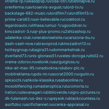
xtreme-rp.ru
wasdpvp.ru
voda-otri.ru
tishinapve.ru
orenferma.ru
avtoservis-avgust.ru
lord-tv.ru
backstage-682-music.ru
lordfilm7.ru
lordfilm13.ru
prime-cars63.ru
un-believable.ru
codetool.ru
legardoauto.ru
lithasa.ru
muz-1.ru
gooddver.ru
kinozadrot-3.ru
qr-plus-promo.ru
2shizashop.ru
udalenka-club.ru
nerabotaetsite.ru
carszona-bu.ru
dash-cash-now.ru
bravoprod.ru
kinozadrot13.ru
hotteygroup.ru
bagira31.ru
dommarketnsk.ru
dveriland73.ru
nis-glonass51.ru
veles-doroga.ru
tb02.ru
vrema-zdorov.ru
velonik.ru
surgutgloss.ru
nike-air-max-95.ru
nadookna.ru
lubov-pic.ru
mobilreklama.ru
pds-nn.ru
socrat2000.ru
vgurin.ru
spksochi.ru
shkola-klassika.ru
sabeonline.ru
mosoblfencing.ru
masteroptica.ru
lucomoria.ru
iration.ru
devanagari.ru
biblioverde.ru
igro-pictures.ru
dk-tulamash.ru
s-dez-s.ru
peysok.ru
blackcountess.ru
asoftdoc.ru
scifichannel.ru
ocenka-appraisal.ru