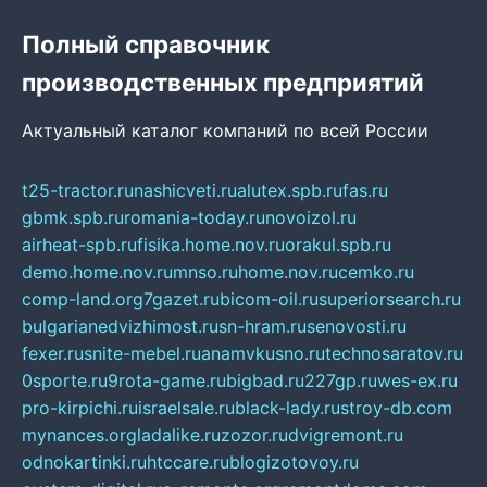
Полный справочник
производственных предприятий
Актуальный каталог компаний по всей России
t25-tractor.ru
nashicveti.ru
alutex.spb.ru
fas.ru
gbmk.spb.ru
romania-today.ru
novoizol.ru
airheat-spb.ru
fisika.home.nov.ru
orakul.spb.ru
demo.home.nov.ru
mnso.ru
home.nov.ru
cemko.ru
comp-land.org
7gazet.ru
bicom-oil.ru
superiorsearch.ru
bulgarianedvizhimost.ru
sn-hram.ru
senovosti.ru
fexer.ru
snite-mebel.ru
anamvkusno.ru
technosaratov.ru
0sporte.ru
9rota-game.ru
bigbad.ru
227gp.ru
wes-ex.ru
pro-kirpichi.ru
israelsale.ru
black-lady.ru
stroy-db.com
mynances.org
ladalike.ru
zozor.ru
dvigremont.ru
odnokartinki.ru
htccare.ru
blogizotovoy.ru