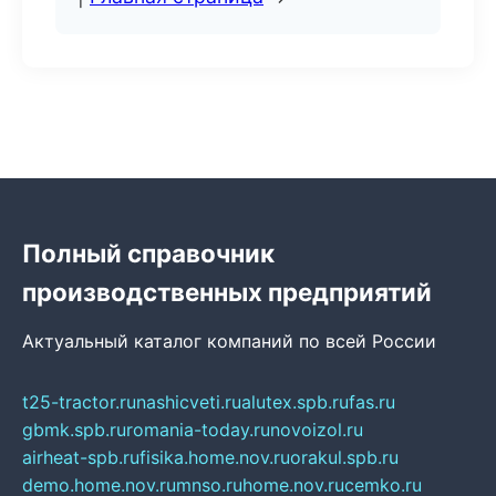
Полный справочник
производственных предприятий
Актуальный каталог компаний по всей России
t25-tractor.ru
nashicveti.ru
alutex.spb.ru
fas.ru
gbmk.spb.ru
romania-today.ru
novoizol.ru
airheat-spb.ru
fisika.home.nov.ru
orakul.spb.ru
demo.home.nov.ru
mnso.ru
home.nov.ru
cemko.ru