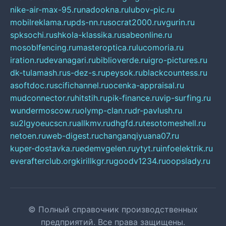
nike-air-max-95.ru
nadookna.ru
lubov-pic.ru
mobilreklama.ru
pds-nn.ru
socrat2000.ru
vgurin.ru
spksochi.ru
shkola-klassika.ru
sabeonline.ru
mosoblfencing.ru
masteroptica.ru
lucomoria.ru
iration.ru
devanagari.ru
biblioverde.ru
igro-pictures.ru
dk-tulamash.ru
s-dez-s.ru
peysok.ru
blackcountess.ru
asoftdoc.ru
scifichannel.ru
ocenka-appraisal.ru
mudconnector.ru
hitstih.ru
pik-finance.ru
vip-surfing.ru
wundermoscow.ru
olymp-clan.ru
dr-pavlush.ru
su2lgyoeucscn.ru
allkmv.ru
dhgfd.ru
tesotomeshell.ru
netoen.ru
web-digest.ru
changanqiyuana07.ru
kuper-dostavka.ru
edemvgelen.ru
ytyt.ru
infoelektrik.ru
everafterclub.org
kirillkgr.ru
goodv1234.ru
oopslady.ru
© Полный справочник производственных
предприятий. Все права защищены.