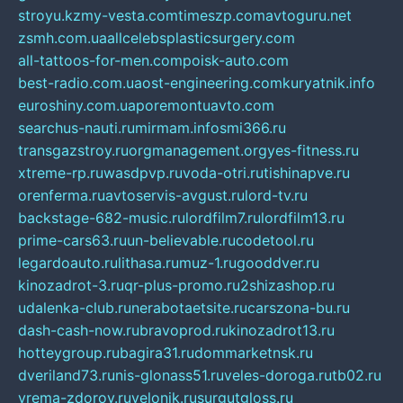
stroyu.kz
my-vesta.com
timeszp.com
avtoguru.net
zsmh.com.ua
allcelebsplasticsurgery.com
all-tattoos-for-men.com
poisk-auto.com
best-radio.com.ua
ost-engineering.com
kuryatnik.info
euroshiny.com.ua
poremontuavto.com
searchus-nauti.ru
mirmam.info
smi366.ru
transgazstroy.ru
orgmanagement.org
yes-fitness.ru
xtreme-rp.ru
wasdpvp.ru
voda-otri.ru
tishinapve.ru
orenferma.ru
avtoservis-avgust.ru
lord-tv.ru
backstage-682-music.ru
lordfilm7.ru
lordfilm13.ru
prime-cars63.ru
un-believable.ru
codetool.ru
legardoauto.ru
lithasa.ru
muz-1.ru
gooddver.ru
kinozadrot-3.ru
qr-plus-promo.ru
2shizashop.ru
udalenka-club.ru
nerabotaetsite.ru
carszona-bu.ru
dash-cash-now.ru
bravoprod.ru
kinozadrot13.ru
hotteygroup.ru
bagira31.ru
dommarketnsk.ru
dveriland73.ru
nis-glonass51.ru
veles-doroga.ru
tb02.ru
vrema-zdorov.ru
velonik.ru
surgutgloss.ru