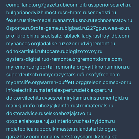
comp-land.org
7gazet.ru
bicom-oil.ru
superiorsearch.ru
bulgarianedvizhimost.ru
sn-hram.ru
senovosti.ru
fexer.ru
snite-mebel.ru
anamvkusno.ru
technosaratov.ru
0sporte.ru
9rota-game.ru
bigbad.ru
227gp.ru
wes-ex.ru
pro-kirpichi.ru
israelsale.ru
black-lady.ru
stroy-db.com
mynances.org
ladalike.ru
zozor.ru
dvigremont.ru
odnokartinki.ru
htccare.ru
blogizotovoy.ru
oysters-digital.ru
o-remonte.org
remontdoma.com
myremont.org
portal-remonta.org
vyitikho.ru
mirjon.ru
superdeutsch.ru
mycrazystars.ru
filosofyfree.com
mypetslife.org
warren-buffett.org
greleon.com
sp-or.ru
infoelectrik.ru
materialexpert.ru
detkiexpert.ru
doktorvilechit.ru
vsesvoimirykami.ru
instrumentgid.ru
manikjurinfo.ru
hozjajkainfo.ru
stroimaterials.ru
doktoradvice.ru
selskoehozjajstvo.ru
otopleniehouse.ru
justinterior.ru
chastnyjdom.ru
mojateplica.ru
podelkimaster.ru
landshaftblog.ru
garazhov.com
monamy.net
stroysnami.kz
lcna.kz