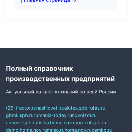
Полный справочник
производственных предприятий
Актуальный каталог компаний по всей России
t25-tractor.ru
nashicveti.ru
alutex.spb.ru
fas.ru
gbmk.spb.ru
romania-today.ru
novoizol.ru
airheat-spb.ru
fisika.home.nov.ru
orakul.spb.ru
demo.home.nov.ru
mnso.ru
home.nov.ru
cemko.ru