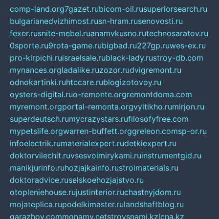
comp-land.org
7gazet.ru
bicom-oil.ru
superiorsearch.ru
bulgarianedvizhimost.ru
sn-hram.ru
senovosti.ru
fexer.ru
snite-mebel.ru
anamvkusno.ru
technosaratov.ru
0sporte.ru
9rota-game.ru
bigbad.ru
227gp.ru
wes-ex.ru
pro-kirpichi.ru
israelsale.ru
black-lady.ru
stroy-db.com
mynances.org
ladalike.ru
zozor.ru
dvigremont.ru
odnokartinki.ru
htccare.ru
blogizotovoy.ru
oysters-digital.ru
o-remonte.org
remontdoma.com
myremont.org
portal-remonta.org
vyitikho.ru
mirjon.ru
superdeutsch.ru
mycrazystars.ru
filosofyfree.com
mypetslife.org
warren-buffett.org
greleon.com
sp-or.ru
infoelectrik.ru
materialexpert.ru
detkiexpert.ru
doktorvilechit.ru
vsesvoimirykami.ru
instrumentgid.ru
manikjurinfo.ru
hozjajkainfo.ru
stroimaterials.ru
doktoradvice.ru
selskoehozjajstvo.ru
otopleniehouse.ru
justinterior.ru
chastnyjdom.ru
mojateplica.ru
podelkimaster.ru
landshaftblog.ru
garazhov.com
monamy.net
stroysnami.kz
lcna.kz