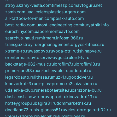
stroyu.kz
my-vesta.com
timeszp.com
avtoguru.net
zsmh.com.ua
allcelebsplasticsurgery.com
all-tattoos-for-men.com
poisk-auto.com
best-radio.com.ua
ost-engineering.com
kuryatnik.info
euroshiny.com.ua
poremontuavto.com
searchus-nauti.ru
mirmam.info
smi366.ru
transgazstroy.ru
orgmanagement.org
yes-fitness.ru
xtreme-rp.ru
wasdpvp.ru
voda-otri.ru
tishinapve.ru
orenferma.ru
avtoservis-avgust.ru
lord-tv.ru
backstage-682-music.ru
lordfilm7.ru
lordfilm13.ru
prime-cars63.ru
un-believable.ru
codetool.ru
legardoauto.ru
lithasa.ru
muz-1.ru
gooddver.ru
kinozadrot-3.ru
qr-plus-promo.ru
2shizashop.ru
udalenka-club.ru
nerabotaetsite.ru
carszona-bu.ru
dash-cash-now.ru
bravoprod.ru
kinozadrot13.ru
hotteygroup.ru
bagira31.ru
dommarketnsk.ru
dveriland73.ru
nis-glonass51.ru
veles-doroga.ru
tb02.ru
vrema-zdorov.ru
velonik.ru
surgutgloss.ru