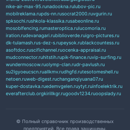
nike-air-max-95.ru
nadookna.ru
lubov-pic.ru
mobilreklama.ru
pds-nn.ru
socrat2000.ru
vgurin.ru
spksochi.ru
shkola-klassika.ru
sabeonline.ru
mosoblfencing.ru
masteroptica.ru
lucomoria.ru
iration.ru
devanagari.ru
biblioverde.ru
igro-pictures.ru
dk-tulamash.ru
s-dez-s.ru
peysok.ru
blackcountess.ru
asoftdoc.ru
scifichannel.ru
ocenka-appraisal.ru
mudconnector.ru
hitstih.ru
pik-finance.ru
vip-surfing.ru
wundermoscow.ru
olymp-clan.ru
dr-pavlush.ru
su2lgyoeucscn.ru
allkmv.ru
dhgfd.ru
tesotomeshell.ru
netoen.ru
web-digest.ru
changanqiyuana07.ru
kuper-dostavka.ru
edemvgelen.ru
ytyt.ru
infoelektrik.ru
everafterclub.org
kirillkgr.ru
goodv1234.ru
oopslady.ru
© Полный справочник производственных
предприятий. Все права защищены.