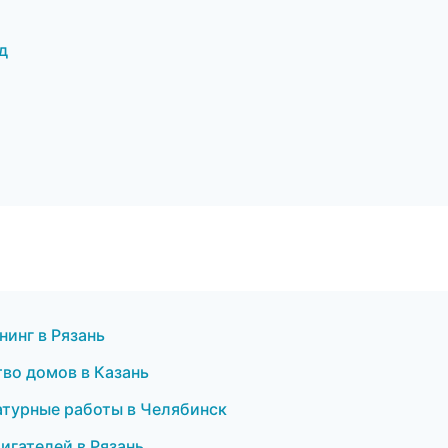
д
инг в Рязань
во домов в Казань
турные работы в Челябинск
игателей в Рязань