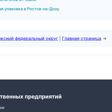
я упаковка в Ростов-на-Дону
лжский федеральный округ
|
Главная страница
→
твенных предприятий
сии