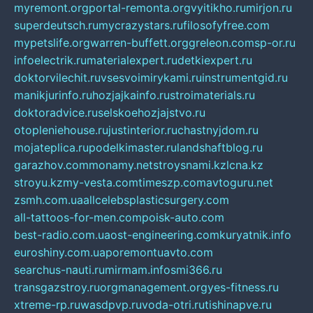
myremont.org
portal-remonta.org
vyitikho.ru
mirjon.ru
superdeutsch.ru
mycrazystars.ru
filosofyfree.com
mypetslife.org
warren-buffett.org
greleon.com
sp-or.ru
infoelectrik.ru
materialexpert.ru
detkiexpert.ru
doktorvilechit.ru
vsesvoimirykami.ru
instrumentgid.ru
manikjurinfo.ru
hozjajkainfo.ru
stroimaterials.ru
doktoradvice.ru
selskoehozjajstvo.ru
otopleniehouse.ru
justinterior.ru
chastnyjdom.ru
mojateplica.ru
podelkimaster.ru
landshaftblog.ru
garazhov.com
monamy.net
stroysnami.kz
lcna.kz
stroyu.kz
my-vesta.com
timeszp.com
avtoguru.net
zsmh.com.ua
allcelebsplasticsurgery.com
all-tattoos-for-men.com
poisk-auto.com
best-radio.com.ua
ost-engineering.com
kuryatnik.info
euroshiny.com.ua
poremontuavto.com
searchus-nauti.ru
mirmam.info
smi366.ru
transgazstroy.ru
orgmanagement.org
yes-fitness.ru
xtreme-rp.ru
wasdpvp.ru
voda-otri.ru
tishinapve.ru