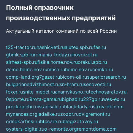
Полный справочник
производственных предприятий
Актуальный каталог компаний по всей России
t25-tractor.ru
nashicveti.ru
alutex.spb.ru
fas.ru
gbmk.spb.ru
romania-today.ru
novoizol.ru
airheat-spb.ru
fisika.home.nov.ru
orakul.spb.ru
demo.home.nov.ru
mnso.ru
home.nov.ru
cemko.ru
comp-land.org
7gazet.ru
bicom-oil.ru
superiorsearch.ru
bulgarianedvizhimost.ru
sn-hram.ru
senovosti.ru
fexer.ru
snite-mebel.ru
anamvkusno.ru
technosaratov.ru
0sporte.ru
9rota-game.ru
bigbad.ru
227gp.ru
wes-ex.ru
pro-kirpichi.ru
israelsale.ru
black-lady.ru
stroy-db.com
mynances.org
ladalike.ru
zozor.ru
dvigremont.ru
odnokartinki.ru
htccare.ru
blogizotovoy.ru
oysters-digital.ru
o-remonte.org
remontdoma.com