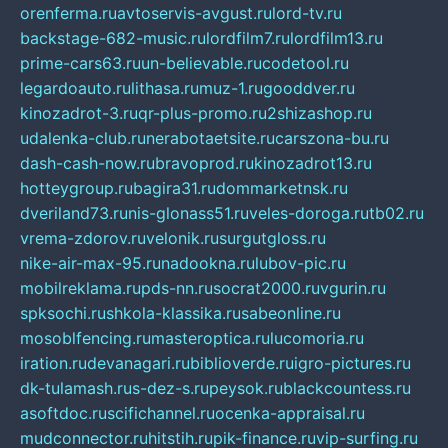
orenferma.ru
avtoservis-avgust.ru
lord-tv.ru
backstage-682-music.ru
lordfilm7.ru
lordfilm13.ru
prime-cars63.ru
un-believable.ru
codetool.ru
legardoauto.ru
lithasa.ru
muz-1.ru
gooddver.ru
kinozadrot-3.ru
qr-plus-promo.ru
2shizashop.ru
udalenka-club.ru
nerabotaetsite.ru
carszona-bu.ru
dash-cash-now.ru
bravoprod.ru
kinozadrot13.ru
hotteygroup.ru
bagira31.ru
dommarketnsk.ru
dveriland73.ru
nis-glonass51.ru
veles-doroga.ru
tb02.ru
vrema-zdorov.ru
velonik.ru
surgutgloss.ru
nike-air-max-95.ru
nadookna.ru
lubov-pic.ru
mobilreklama.ru
pds-nn.ru
socrat2000.ru
vgurin.ru
spksochi.ru
shkola-klassika.ru
sabeonline.ru
mosoblfencing.ru
masteroptica.ru
lucomoria.ru
iration.ru
devanagari.ru
biblioverde.ru
igro-pictures.ru
dk-tulamash.ru
s-dez-s.ru
peysok.ru
blackcountess.ru
asoftdoc.ru
scifichannel.ru
ocenka-appraisal.ru
mudconnector.ru
hitstih.ru
pik-finance.ru
vip-surfing.ru