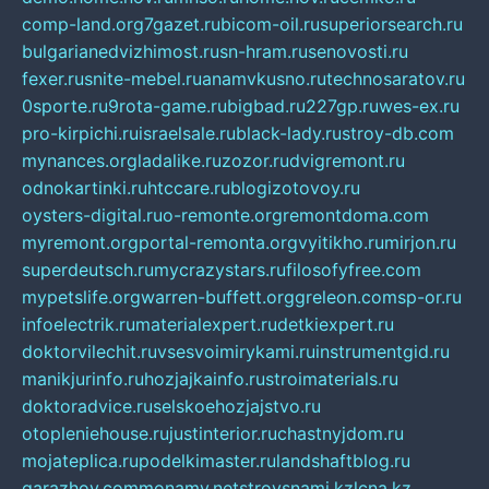
comp-land.org
7gazet.ru
bicom-oil.ru
superiorsearch.ru
bulgarianedvizhimost.ru
sn-hram.ru
senovosti.ru
fexer.ru
snite-mebel.ru
anamvkusno.ru
technosaratov.ru
0sporte.ru
9rota-game.ru
bigbad.ru
227gp.ru
wes-ex.ru
pro-kirpichi.ru
israelsale.ru
black-lady.ru
stroy-db.com
mynances.org
ladalike.ru
zozor.ru
dvigremont.ru
odnokartinki.ru
htccare.ru
blogizotovoy.ru
oysters-digital.ru
o-remonte.org
remontdoma.com
myremont.org
portal-remonta.org
vyitikho.ru
mirjon.ru
superdeutsch.ru
mycrazystars.ru
filosofyfree.com
mypetslife.org
warren-buffett.org
greleon.com
sp-or.ru
infoelectrik.ru
materialexpert.ru
detkiexpert.ru
doktorvilechit.ru
vsesvoimirykami.ru
instrumentgid.ru
manikjurinfo.ru
hozjajkainfo.ru
stroimaterials.ru
doktoradvice.ru
selskoehozjajstvo.ru
otopleniehouse.ru
justinterior.ru
chastnyjdom.ru
mojateplica.ru
podelkimaster.ru
landshaftblog.ru
garazhov.com
monamy.net
stroysnami.kz
lcna.kz