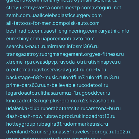
stroyu.kz
my-vesta.com
timeszp.com
avtoguru.net
zsmh.com.ua
allcelebsplasticsurgery.com
all-tattoos-for-men.com
poisk-auto.com
best-radio.com.ua
ost-engineering.com
kuryatnik.info
euroshiny.com.ua
poremontuavto.com
searchus-nauti.ru
mirmam.info
smi366.ru
transgazstroy.ru
orgmanagement.org
yes-fitness.ru
xtreme-rp.ru
wasdpvp.ru
voda-otri.ru
tishinapve.ru
orenferma.ru
avtoservis-avgust.ru
lord-tv.ru
backstage-682-music.ru
lordfilm7.ru
lordfilm13.ru
prime-cars63.ru
un-believable.ru
codetool.ru
legardoauto.ru
lithasa.ru
muz-1.ru
gooddver.ru
kinozadrot-3.ru
qr-plus-promo.ru
2shizashop.ru
udalenka-club.ru
nerabotaetsite.ru
carszona-bu.ru
dash-cash-now.ru
bravoprod.ru
kinozadrot13.ru
hotteygroup.ru
bagira31.ru
dommarketnsk.ru
dveriland73.ru
nis-glonass51.ru
veles-doroga.ru
tb02.ru