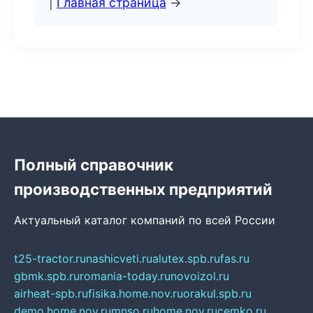
|
Главная страница
→
Полный справочник
производственных предприятий
Актуальный каталог компаний по всей России
t25-tractor.ru
nashicveti.ru
alutex.spb.ru
fas.ru
gbmk.spb.ru
romania-today.ru
novoizol.ru
airheat-spb.ru
fisika.home.nov.ru
orakul.spb.ru
demo.home.nov.ru
mnso.ru
home.nov.ru
cemko.ru