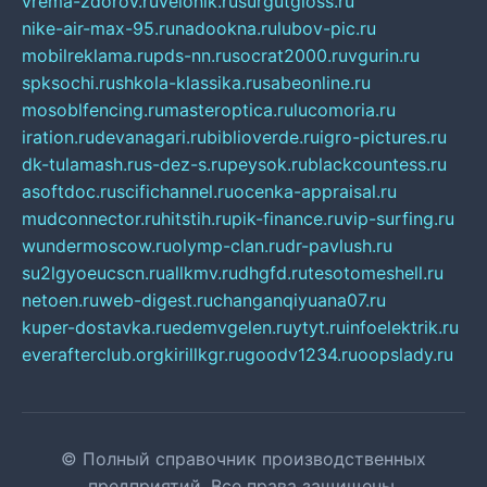
vrema-zdorov.ru
velonik.ru
surgutgloss.ru
nike-air-max-95.ru
nadookna.ru
lubov-pic.ru
mobilreklama.ru
pds-nn.ru
socrat2000.ru
vgurin.ru
spksochi.ru
shkola-klassika.ru
sabeonline.ru
mosoblfencing.ru
masteroptica.ru
lucomoria.ru
iration.ru
devanagari.ru
biblioverde.ru
igro-pictures.ru
dk-tulamash.ru
s-dez-s.ru
peysok.ru
blackcountess.ru
asoftdoc.ru
scifichannel.ru
ocenka-appraisal.ru
mudconnector.ru
hitstih.ru
pik-finance.ru
vip-surfing.ru
wundermoscow.ru
olymp-clan.ru
dr-pavlush.ru
su2lgyoeucscn.ru
allkmv.ru
dhgfd.ru
tesotomeshell.ru
netoen.ru
web-digest.ru
changanqiyuana07.ru
kuper-dostavka.ru
edemvgelen.ru
ytyt.ru
infoelektrik.ru
everafterclub.org
kirillkgr.ru
goodv1234.ru
oopslady.ru
© Полный справочник производственных
предприятий. Все права защищены.