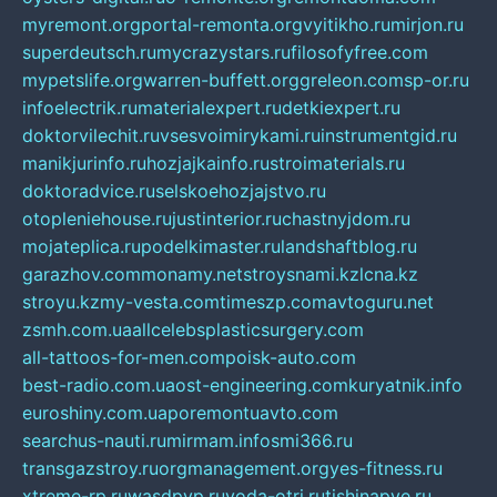
myremont.org
portal-remonta.org
vyitikho.ru
mirjon.ru
superdeutsch.ru
mycrazystars.ru
filosofyfree.com
mypetslife.org
warren-buffett.org
greleon.com
sp-or.ru
infoelectrik.ru
materialexpert.ru
detkiexpert.ru
doktorvilechit.ru
vsesvoimirykami.ru
instrumentgid.ru
manikjurinfo.ru
hozjajkainfo.ru
stroimaterials.ru
doktoradvice.ru
selskoehozjajstvo.ru
otopleniehouse.ru
justinterior.ru
chastnyjdom.ru
mojateplica.ru
podelkimaster.ru
landshaftblog.ru
garazhov.com
monamy.net
stroysnami.kz
lcna.kz
stroyu.kz
my-vesta.com
timeszp.com
avtoguru.net
zsmh.com.ua
allcelebsplasticsurgery.com
all-tattoos-for-men.com
poisk-auto.com
best-radio.com.ua
ost-engineering.com
kuryatnik.info
euroshiny.com.ua
poremontuavto.com
searchus-nauti.ru
mirmam.info
smi366.ru
transgazstroy.ru
orgmanagement.org
yes-fitness.ru
xtreme-rp.ru
wasdpvp.ru
voda-otri.ru
tishinapve.ru