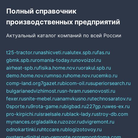
Полный справочник
производственных предприятий
Актуальный каталог компаний по всей России
t25-tractor.ru
nashicveti.ru
alutex.spb.ru
fas.ru
gbmk.spb.ru
romania-today.ru
novoizol.ru
airheat-spb.ru
fisika.home.nov.ru
orakul.spb.ru
demo.home.nov.ru
mnso.ru
home.nov.ru
cemko.ru
comp-land.org
7gazet.ru
bicom-oil.ru
superiorsearch.ru
bulgarianedvizhimost.ru
sn-hram.ru
senovosti.ru
fexer.ru
snite-mebel.ru
anamvkusno.ru
technosaratov.ru
0sporte.ru
9rota-game.ru
bigbad.ru
227gp.ru
wes-ex.ru
pro-kirpichi.ru
israelsale.ru
black-lady.ru
stroy-db.com
mynances.org
ladalike.ru
zozor.ru
dvigremont.ru
odnokartinki.ru
htccare.ru
blogizotovoy.ru
oysters-digital.ru
o-remonte.org
remontdoma.com