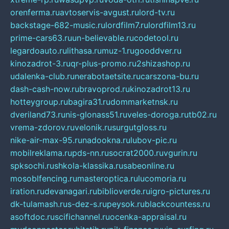
orenferma.ru
avtoservis-avgust.ru
lord-tv.ru
backstage-682-music.ru
lordfilm7.ru
lordfilm13.ru
prime-cars63.ru
un-believable.ru
codetool.ru
legardoauto.ru
lithasa.ru
muz-1.ru
gooddver.ru
kinozadrot-3.ru
qr-plus-promo.ru
2shizashop.ru
udalenka-club.ru
nerabotaetsite.ru
carszona-bu.ru
dash-cash-now.ru
bravoprod.ru
kinozadrot13.ru
hotteygroup.ru
bagira31.ru
dommarketnsk.ru
dveriland73.ru
nis-glonass51.ru
veles-doroga.ru
tb02.ru
vrema-zdorov.ru
velonik.ru
surgutgloss.ru
nike-air-max-95.ru
nadookna.ru
lubov-pic.ru
mobilreklama.ru
pds-nn.ru
socrat2000.ru
vgurin.ru
spksochi.ru
shkola-klassika.ru
sabeonline.ru
mosoblfencing.ru
masteroptica.ru
lucomoria.ru
iration.ru
devanagari.ru
biblioverde.ru
igro-pictures.ru
dk-tulamash.ru
s-dez-s.ru
peysok.ru
blackcountess.ru
asoftdoc.ru
scifichannel.ru
ocenka-appraisal.ru