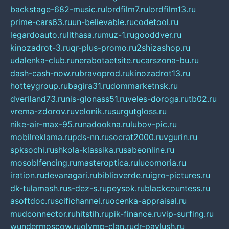
backstage-682-music.ru
lordfilm7.ru
lordfilm13.ru
prime-cars63.ru
un-believable.ru
codetool.ru
legardoauto.ru
lithasa.ru
muz-1.ru
gooddver.ru
kinozadrot-3.ru
qr-plus-promo.ru
2shizashop.ru
udalenka-club.ru
nerabotaetsite.ru
carszona-bu.ru
dash-cash-now.ru
bravoprod.ru
kinozadrot13.ru
hotteygroup.ru
bagira31.ru
dommarketnsk.ru
dveriland73.ru
nis-glonass51.ru
veles-doroga.ru
tb02.ru
vrema-zdorov.ru
velonik.ru
surgutgloss.ru
nike-air-max-95.ru
nadookna.ru
lubov-pic.ru
mobilreklama.ru
pds-nn.ru
socrat2000.ru
vgurin.ru
spksochi.ru
shkola-klassika.ru
sabeonline.ru
mosoblfencing.ru
masteroptica.ru
lucomoria.ru
iration.ru
devanagari.ru
biblioverde.ru
igro-pictures.ru
dk-tulamash.ru
s-dez-s.ru
peysok.ru
blackcountess.ru
asoftdoc.ru
scifichannel.ru
ocenka-appraisal.ru
mudconnector.ru
hitstih.ru
pik-finance.ru
vip-surfing.ru
wundermoscow.ru
olymp-clan.ru
dr-pavlush.ru