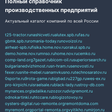
Полный справочник
производственных предприятий
Актуальный каталог компаний по всей России
t25-tractor.ru
nashicveti.ru
alutex.spb.ru
fas.ru
gbmk.spb.ru
romania-today.ru
novoizol.ru
airheat-spb.ru
fisika.home.nov.ru
orakul.spb.ru
demo.home.nov.ru
mnso.ru
home.nov.ru
cemko.ru
comp-land.org
7gazet.ru
bicom-oil.ru
superiorsearch.ru
bulgarianedvizhimost.ru
sn-hram.ru
senovosti.ru
fexer.ru
snite-mebel.ru
anamvkusno.ru
technosaratov.ru
0sporte.ru
9rota-game.ru
bigbad.ru
227gp.ru
wes-ex.ru
pro-kirpichi.ru
israelsale.ru
black-lady.ru
stroy-db.com
mynances.org
ladalike.ru
zozor.ru
dvigremont.ru
odnokartinki.ru
htccare.ru
blogizotovoy.ru
oysters-digital.ru
o-remonte.org
remontdoma.com
myremont.org
portal-remonta.org
vyitikho.ru
mirjon.ru