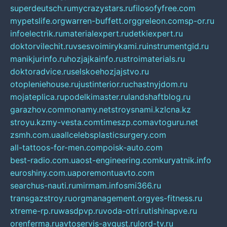
superdeutsch.ru
mycrazystars.ru
filosofyfree.com
mypetslife.org
warren-buffett.org
greleon.com
sp-or.ru
infoelectrik.ru
materialexpert.ru
detkiexpert.ru
doktorvilechit.ru
vsesvoimirykami.ru
instrumentgid.ru
manikjurinfo.ru
hozjajkainfo.ru
stroimaterials.ru
doktoradvice.ru
selskoehozjajstvo.ru
otopleniehouse.ru
justinterior.ru
chastnyjdom.ru
mojateplica.ru
podelkimaster.ru
landshaftblog.ru
garazhov.com
monamy.net
stroysnami.kz
lcna.kz
stroyu.kz
my-vesta.com
timeszp.com
avtoguru.net
zsmh.com.ua
allcelebsplasticsurgery.com
all-tattoos-for-men.com
poisk-auto.com
best-radio.com.ua
ost-engineering.com
kuryatnik.info
euroshiny.com.ua
poremontuavto.com
searchus-nauti.ru
mirmam.info
smi366.ru
transgazstroy.ru
orgmanagement.org
yes-fitness.ru
xtreme-rp.ru
wasdpvp.ru
voda-otri.ru
tishinapve.ru
orenferma.ru
avtoservis-avgust.ru
lord-tv.ru