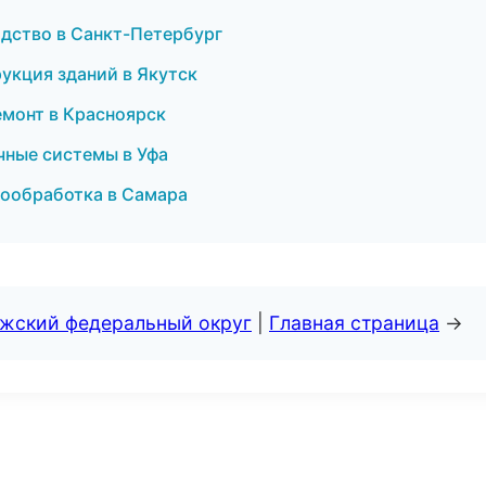
одство в Санкт-Петербург
укция зданий в Якутск
емонт в Красноярск
ные системы в Уфа
мообработка в Самара
лжский федеральный округ
|
Главная страница
→