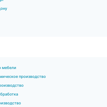
Дону
о мебели
мическое производство
роизводство
обработка
оизводство