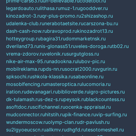
prime-cars63.ru
un-believable.ru
codetool.ru
legardoauto.ru
lithasa.ru
muz-1.ru
gooddver.ru
kinozadrot-3.ru
qr-plus-promo.ru
2shizashop.ru
udalenka-club.ru
nerabotaetsite.ru
carszona-bu.ru
dash-cash-now.ru
bravoprod.ru
kinozadrot13.ru
hotteygroup.ru
bagira31.ru
dommarketnsk.ru
dveriland73.ru
nis-glonass51.ru
veles-doroga.ru
tb02.ru
vrema-zdorov.ru
velonik.ru
surgutgloss.ru
nike-air-max-95.ru
nadookna.ru
lubov-pic.ru
mobilreklama.ru
pds-nn.ru
socrat2000.ru
vgurin.ru
spksochi.ru
shkola-klassika.ru
sabeonline.ru
mosoblfencing.ru
masteroptica.ru
lucomoria.ru
iration.ru
devanagari.ru
biblioverde.ru
igro-pictures.ru
dk-tulamash.ru
s-dez-s.ru
peysok.ru
blackcountess.ru
asoftdoc.ru
scifichannel.ru
ocenka-appraisal.ru
mudconnector.ru
hitstih.ru
pik-finance.ru
vip-surfing.ru
wundermoscow.ru
olymp-clan.ru
dr-pavlush.ru
su2lgyoeucscn.ru
allkmv.ru
dhgfd.ru
tesotomeshell.ru