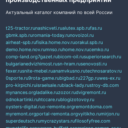
Актуальный каталог компаний по всей России
t25-tractor.ru
nashicveti.ru
alutex.spb.ru
fas.ru
gbmk.spb.ru
romania-today.ru
novoizol.ru
airheat-spb.ru
fisika.home.nov.ru
orakul.spb.ru
demo.home.nov.ru
mnso.ru
home.nov.ru
cemko.ru
comp-land.org
7gazet.ru
bicom-oil.ru
superiorsearch.ru
bulgarianedvizhimost.ru
sn-hram.ru
senovosti.ru
fexer.ru
snite-mebel.ru
anamvkusno.ru
technosaratov.ru
0sporte.ru
9rota-game.ru
bigbad.ru
227gp.ru
wes-ex.ru
pro-kirpichi.ru
israelsale.ru
black-lady.ru
stroy-db.com
mynances.org
ladalike.ru
zozor.ru
dvigremont.ru
odnokartinki.ru
htccare.ru
blogizotovoy.ru
oysters-digital.ru
o-remonte.org
remontdoma.com
myremont.org
portal-remonta.org
vyitikho.ru
mirjon.ru
superdeutsch.ru
mycrazystars.ru
filosofyfree.com