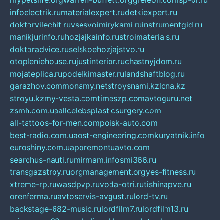
mypetslife.org
warren-buffett.org
greleon.com
sp-or.ru
infoelectrik.ru
materialexpert.ru
detkiexpert.ru
doktorvilechit.ru
vsesvoimirykami.ru
instrumentgid.ru
manikjurinfo.ru
hozjajkainfo.ru
stroimaterials.ru
doktoradvice.ru
selskoehozjajstvo.ru
otopleniehouse.ru
justinterior.ru
chastnyjdom.ru
mojateplica.ru
podelkimaster.ru
landshaftblog.ru
garazhov.com
monamy.net
stroysnami.kz
lcna.kz
stroyu.kz
my-vesta.com
timeszp.com
avtoguru.net
zsmh.com.ua
allcelebsplasticsurgery.com
all-tattoos-for-men.com
poisk-auto.com
best-radio.com.ua
ost-engineering.com
kuryatnik.info
euroshiny.com.ua
poremontuavto.com
searchus-nauti.ru
mirmam.info
smi366.ru
transgazstroy.ru
orgmanagement.org
yes-fitness.ru
xtreme-rp.ru
wasdpvp.ru
voda-otri.ru
tishinapve.ru
orenferma.ru
avtoservis-avgust.ru
lord-tv.ru
backstage-682-music.ru
lordfilm7.ru
lordfilm13.ru