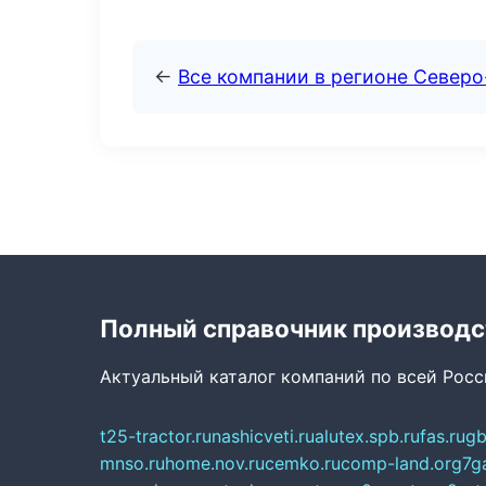
←
Все компании в регионе Северо
Полный справочник производс
Актуальный каталог компаний по всей Рос
t25-tractor.ru
nashicveti.ru
alutex.spb.ru
fas.ru
gb
mnso.ru
home.nov.ru
cemko.ru
comp-land.org
7g