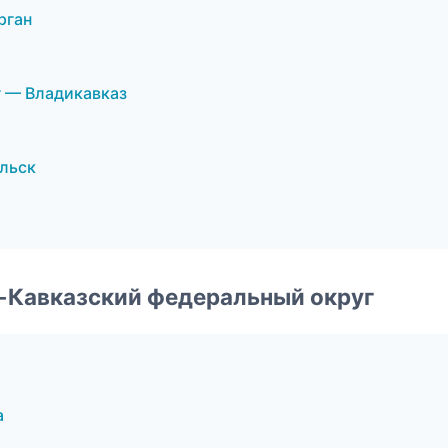
рган
 — Владикавказ
льск
о-Кавказский федеральный округ
а