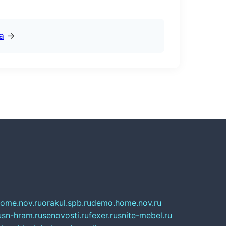
а
→
home.nov.ru
orakul.spb.ru
demo.home.nov.ru
u
sn-hram.ru
senovosti.ru
fexer.ru
snite-mebel.ru