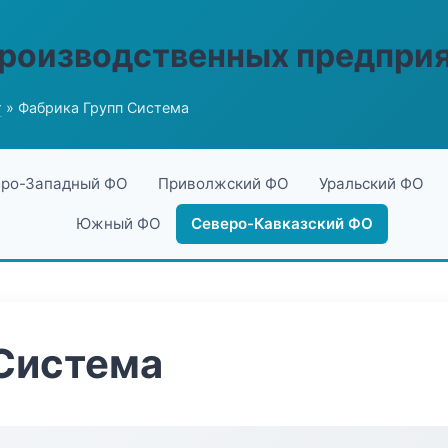
производственных предпри
г
» Фабрика Групп Система
ро-Западный ФО
Приволжский ФО
Уральский ФО
Южный ФО
Северо-Кавказский ФО
Система