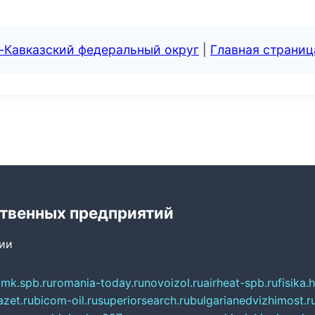
-Кавказский федеральный округ
|
Главная страниц
твенных предприятий
сии
mk.spb.ru
romania-today.ru
novoizol.ru
airheat-spb.ru
fisika.
azet.ru
bicom-oil.ru
superiorsearch.ru
bulgarianedvizhimost.r