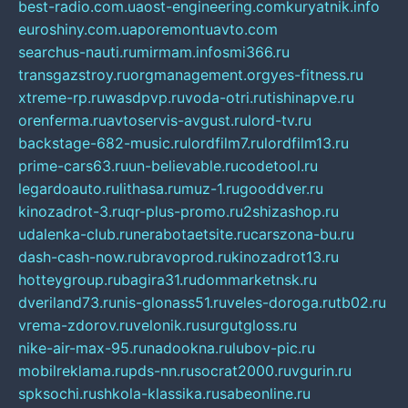
best-radio.com.ua
ost-engineering.com
kuryatnik.info
euroshiny.com.ua
poremontuavto.com
searchus-nauti.ru
mirmam.info
smi366.ru
transgazstroy.ru
orgmanagement.org
yes-fitness.ru
xtreme-rp.ru
wasdpvp.ru
voda-otri.ru
tishinapve.ru
orenferma.ru
avtoservis-avgust.ru
lord-tv.ru
backstage-682-music.ru
lordfilm7.ru
lordfilm13.ru
prime-cars63.ru
un-believable.ru
codetool.ru
legardoauto.ru
lithasa.ru
muz-1.ru
gooddver.ru
kinozadrot-3.ru
qr-plus-promo.ru
2shizashop.ru
udalenka-club.ru
nerabotaetsite.ru
carszona-bu.ru
dash-cash-now.ru
bravoprod.ru
kinozadrot13.ru
hotteygroup.ru
bagira31.ru
dommarketnsk.ru
dveriland73.ru
nis-glonass51.ru
veles-doroga.ru
tb02.ru
vrema-zdorov.ru
velonik.ru
surgutgloss.ru
nike-air-max-95.ru
nadookna.ru
lubov-pic.ru
mobilreklama.ru
pds-nn.ru
socrat2000.ru
vgurin.ru
spksochi.ru
shkola-klassika.ru
sabeonline.ru