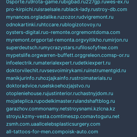
0sporte.ru
9rota-game.ru
bigbad.ru
227gp.ru
wes-ex.ru
pro-kirpichi.ru
israelsale.ru
black-lady.ru
stroy-db.com
mynances.org
ladalike.ru
zozor.ru
dvigremont.ru
odnokartinki.ru
htccare.ru
blogizotovoy.ru
oysters-digital.ru
o-remonte.org
remontdoma.com
myremont.org
portal-remonta.org
vyitikho.ru
mirjon.ru
superdeutsch.ru
mycrazystars.ru
filosofyfree.com
mypetslife.org
warren-buffett.org
greleon.com
sp-or.ru
infoelectrik.ru
materialexpert.ru
detkiexpert.ru
doktorvilechit.ru
vsesvoimirykami.ru
instrumentgid.ru
manikjurinfo.ru
hozjajkainfo.ru
stroimaterials.ru
doktoradvice.ru
selskoehozjajstvo.ru
otopleniehouse.ru
justinterior.ru
chastnyjdom.ru
mojateplica.ru
podelkimaster.ru
landshaftblog.ru
garazhov.com
monamy.net
stroysnami.kz
lcna.kz
stroyu.kz
my-vesta.com
timeszp.com
avtoguru.net
zsmh.com.ua
allcelebsplasticsurgery.com
all-tattoos-for-men.com
poisk-auto.com