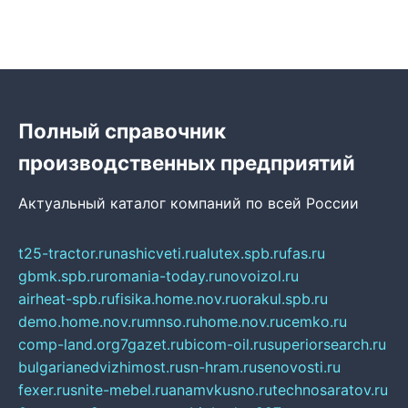
Полный справочник
производственных предприятий
Актуальный каталог компаний по всей России
t25-tractor.ru
nashicveti.ru
alutex.spb.ru
fas.ru
gbmk.spb.ru
romania-today.ru
novoizol.ru
airheat-spb.ru
fisika.home.nov.ru
orakul.spb.ru
demo.home.nov.ru
mnso.ru
home.nov.ru
cemko.ru
comp-land.org
7gazet.ru
bicom-oil.ru
superiorsearch.ru
bulgarianedvizhimost.ru
sn-hram.ru
senovosti.ru
fexer.ru
snite-mebel.ru
anamvkusno.ru
technosaratov.ru