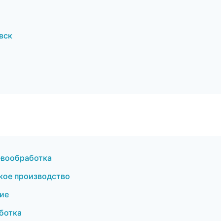
а
вск
евообработка
кое производство
ие
ботка