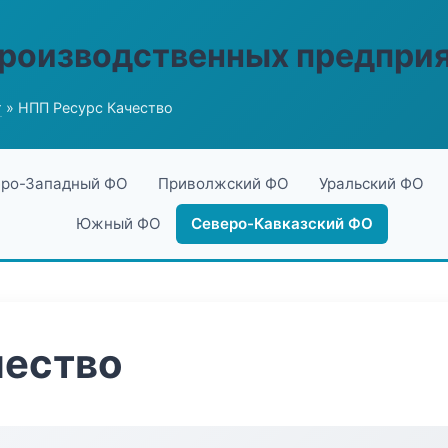
производственных предпри
г
» НПП Ресурс Качество
ро-Западный ФО
Приволжский ФО
Уральский ФО
Южный ФО
Северо-Кавказский ФО
чество