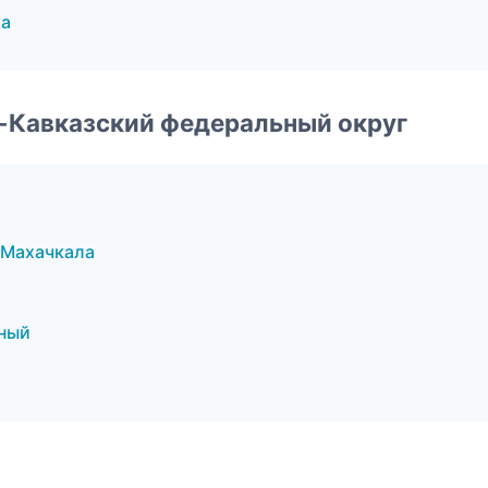
ка
о-Кавказский федеральный округ
 Махачкала
ный