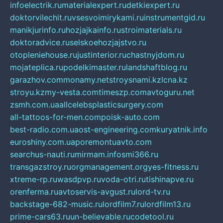
infoelectrik.ru
materialexpert.ru
detkiexpert.ru
doktorvilechit.ru
vsesvoimirykami.ru
instrumentgid.ru
manikjurinfo.ru
hozjajkainfo.ru
stroimaterials.ru
doktoradvice.ru
selskoehozjajstvo.ru
otopleniehouse.ru
justinterior.ru
chastnyjdom.ru
mojateplica.ru
podelkimaster.ru
landshaftblog.ru
garazhov.com
monamy.net
stroysnami.kz
lcna.kz
stroyu.kz
my-vesta.com
timeszp.com
avtoguru.net
zsmh.com.ua
allcelebsplasticsurgery.com
all-tattoos-for-men.com
poisk-auto.com
best-radio.com.ua
ost-engineering.com
kuryatnik.info
euroshiny.com.ua
poremontuavto.com
searchus-nauti.ru
mirmam.info
smi366.ru
transgazstroy.ru
orgmanagement.org
yes-fitness.ru
xtreme-rp.ru
wasdpvp.ru
voda-otri.ru
tishinapve.ru
orenferma.ru
avtoservis-avgust.ru
lord-tv.ru
backstage-682-music.ru
lordfilm7.ru
lordfilm13.ru
prime-cars63.ru
un-believable.ru
codetool.ru