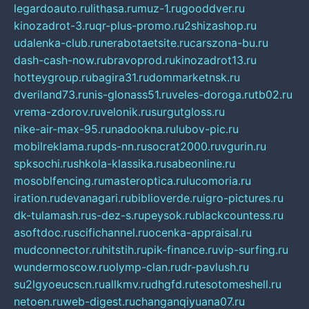
legardoauto.ru
lithasa.ru
muz-1.ru
gooddver.ru
kinozadrot-3.ru
qr-plus-promo.ru
2shizashop.ru
udalenka-club.ru
nerabotaetsite.ru
carszona-bu.ru
dash-cash-now.ru
bravoprod.ru
kinozadrot13.ru
hotteygroup.ru
bagira31.ru
dommarketnsk.ru
dveriland73.ru
nis-glonass51.ru
veles-doroga.ru
tb02.ru
vrema-zdorov.ru
velonik.ru
surgutgloss.ru
nike-air-max-95.ru
nadookna.ru
lubov-pic.ru
mobilreklama.ru
pds-nn.ru
socrat2000.ru
vgurin.ru
spksochi.ru
shkola-klassika.ru
sabeonline.ru
mosoblfencing.ru
masteroptica.ru
lucomoria.ru
iration.ru
devanagari.ru
biblioverde.ru
igro-pictures.ru
dk-tulamash.ru
s-dez-s.ru
peysok.ru
blackcountess.ru
asoftdoc.ru
scifichannel.ru
ocenka-appraisal.ru
mudconnector.ru
hitstih.ru
pik-finance.ru
vip-surfing.ru
wundermoscow.ru
olymp-clan.ru
dr-pavlush.ru
su2lgyoeucscn.ru
allkmv.ru
dhgfd.ru
tesotomeshell.ru
netoen.ru
web-digest.ru
changanqiyuana07.ru