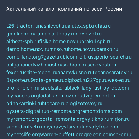
Актуальный каталог компаний по всей России
t25-tractor.ru
nashicveti.ru
alutex.spb.ru
fas.ru
gbmk.spb.ru
romania-today.ru
novoizol.ru
airheat-spb.ru
fisika.home.nov.ru
orakul.spb.ru
demo.home.nov.ru
mnso.ru
home.nov.ru
cemko.ru
comp-land.org
7gazet.ru
bicom-oil.ru
superiorsearch.ru
bulgarianedvizhimost.ru
sn-hram.ru
senovosti.ru
fexer.ru
snite-mebel.ru
anamvkusno.ru
technosaratov.ru
0sporte.ru
9rota-game.ru
bigbad.ru
227gp.ru
wes-ex.ru
pro-kirpichi.ru
israelsale.ru
black-lady.ru
stroy-db.com
mynances.org
ladalike.ru
zozor.ru
dvigremont.ru
odnokartinki.ru
htccare.ru
blogizotovoy.ru
oysters-digital.ru
o-remonte.org
remontdoma.com
myremont.org
portal-remonta.org
vyitikho.ru
mirjon.ru
superdeutsch.ru
mycrazystars.ru
filosofyfree.com
mypetslife.org
warren-buffett.org
greleon.com
sp-or.ru