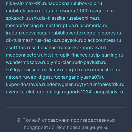
nike-air-max-95.ru
nadookna.ru
lubov-pic.ru
mobilreklama.ru
pds-nn.ru
socrat2000.ru
vgurin.ru
spksochi.ru
shkola-klassika.ru
sabeonline.ru
mosoblfencing.ru
masteroptica.ru
lucomoria.ru
iration.ru
devanagari.ru
biblioverde.ru
igro-pictures.ru
dk-tulamash.ru
s-dez-s.ru
peysok.ru
blackcountess.ru
asoftdoc.ru
scifichannel.ru
ocenka-appraisal.ru
mudconnector.ru
hitstih.ru
pik-finance.ru
vip-surfing.ru
wundermoscow.ru
olymp-clan.ru
dr-pavlush.ru
su2lgyoeucscn.ru
allkmv.ru
dhgfd.ru
tesotomeshell.ru
netoen.ru
web-digest.ru
changanqiyuana07.ru
kuper-dostavka.ru
edemvgelen.ru
ytyt.ru
infoelektrik.ru
everafterclub.org
kirillkgr.ru
goodv1234.ru
oopslady.ru
© Полный справочник производственных
предприятий. Все права защищены.