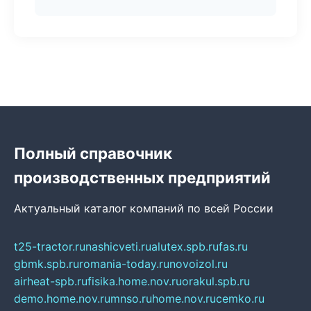
Полный справочник
производственных предприятий
Актуальный каталог компаний по всей России
t25-tractor.ru
nashicveti.ru
alutex.spb.ru
fas.ru
gbmk.spb.ru
romania-today.ru
novoizol.ru
airheat-spb.ru
fisika.home.nov.ru
orakul.spb.ru
demo.home.nov.ru
mnso.ru
home.nov.ru
cemko.ru