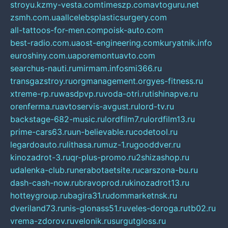
stroyu.kz
my-vesta.com
timeszp.com
avtoguru.net
zsmh.com.ua
allcelebsplasticsurgery.com
all-tattoos-for-men.com
poisk-auto.com
best-radio.com.ua
ost-engineering.com
kuryatnik.info
euroshiny.com.ua
poremontuavto.com
searchus-nauti.ru
mirmam.info
smi366.ru
transgazstroy.ru
orgmanagement.org
yes-fitness.ru
xtreme-rp.ru
wasdpvp.ru
voda-otri.ru
tishinapve.ru
orenferma.ru
avtoservis-avgust.ru
lord-tv.ru
backstage-682-music.ru
lordfilm7.ru
lordfilm13.ru
prime-cars63.ru
un-believable.ru
codetool.ru
legardoauto.ru
lithasa.ru
muz-1.ru
gooddver.ru
kinozadrot-3.ru
qr-plus-promo.ru
2shizashop.ru
udalenka-club.ru
nerabotaetsite.ru
carszona-bu.ru
dash-cash-now.ru
bravoprod.ru
kinozadrot13.ru
hotteygroup.ru
bagira31.ru
dommarketnsk.ru
dveriland73.ru
nis-glonass51.ru
veles-doroga.ru
tb02.ru
vrema-zdorov.ru
velonik.ru
surgutgloss.ru