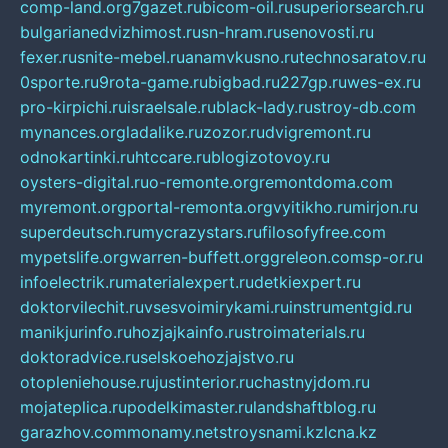
comp-land.org
7gazet.ru
bicom-oil.ru
superiorsearch.ru
bulgarianedvizhimost.ru
sn-hram.ru
senovosti.ru
fexer.ru
snite-mebel.ru
anamvkusno.ru
technosaratov.ru
0sporte.ru
9rota-game.ru
bigbad.ru
227gp.ru
wes-ex.ru
pro-kirpichi.ru
israelsale.ru
black-lady.ru
stroy-db.com
mynances.org
ladalike.ru
zozor.ru
dvigremont.ru
odnokartinki.ru
htccare.ru
blogizotovoy.ru
oysters-digital.ru
o-remonte.org
remontdoma.com
myremont.org
portal-remonta.org
vyitikho.ru
mirjon.ru
superdeutsch.ru
mycrazystars.ru
filosofyfree.com
mypetslife.org
warren-buffett.org
greleon.com
sp-or.ru
infoelectrik.ru
materialexpert.ru
detkiexpert.ru
doktorvilechit.ru
vsesvoimirykami.ru
instrumentgid.ru
manikjurinfo.ru
hozjajkainfo.ru
stroimaterials.ru
doktoradvice.ru
selskoehozjajstvo.ru
otopleniehouse.ru
justinterior.ru
chastnyjdom.ru
mojateplica.ru
podelkimaster.ru
landshaftblog.ru
garazhov.com
monamy.net
stroysnami.kz
lcna.kz