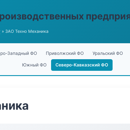
производственных предпри
г
» ЗАО Техно Механика
ро-Западный ФО
Приволжский ФО
Уральский ФО
Южный ФО
Северо-Кавказский ФО
аника