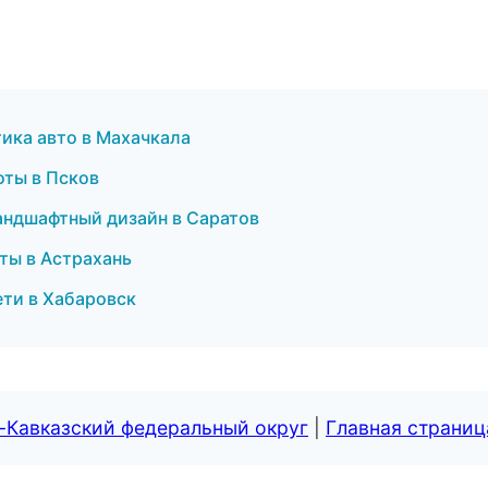
ика авто в Махачкала
оты в Псков
андшафтный дизайн в Саратов
ты в Астрахань
ети в Хабаровск
-Кавказский федеральный округ
|
Главная страниц