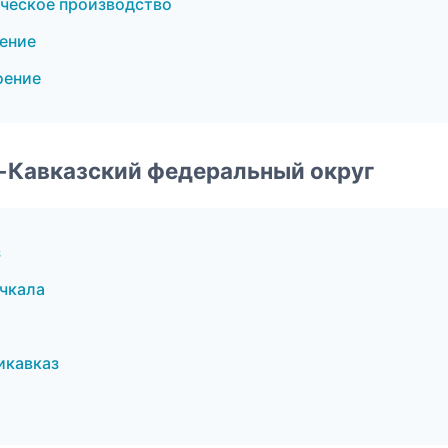
ческое производство
ение
оение
о-Кавказский федеральный округ
з
чкала
икавказ