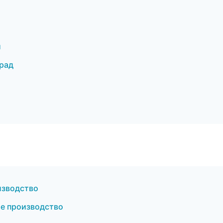
и
рад
изводство
е производство