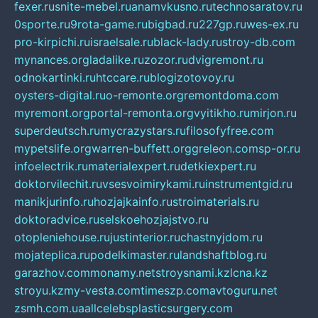
fexer.ru
snite-mebel.ru
anamvkusno.ru
technosaratov.ru
0sporte.ru
9rota-game.ru
bigbad.ru
227gp.ru
wes-ex.ru
pro-kirpichi.ru
israelsale.ru
black-lady.ru
stroy-db.com
mynances.org
ladalike.ru
zozor.ru
dvigremont.ru
odnokartinki.ru
htccare.ru
blogizotovoy.ru
oysters-digital.ru
o-remonte.org
remontdoma.com
myremont.org
portal-remonta.org
vyitikho.ru
mirjon.ru
superdeutsch.ru
mycrazystars.ru
filosofyfree.com
mypetslife.org
warren-buffett.org
greleon.com
sp-or.ru
infoelectrik.ru
materialexpert.ru
detkiexpert.ru
doktorvilechit.ru
vsesvoimirykami.ru
instrumentgid.ru
manikjurinfo.ru
hozjajkainfo.ru
stroimaterials.ru
doktoradvice.ru
selskoehozjajstvo.ru
otopleniehouse.ru
justinterior.ru
chastnyjdom.ru
mojateplica.ru
podelkimaster.ru
landshaftblog.ru
garazhov.com
monamy.net
stroysnami.kz
lcna.kz
stroyu.kz
my-vesta.com
timeszp.com
avtoguru.net
zsmh.com.ua
allcelebsplasticsurgery.com