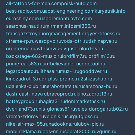
all-tattoos-for-men.com
poisk-auto.com
best-radio.com.ua
ost-engineering.com
kuryatnik.info
euroshiny.com.ua
poremontuavto.com
searchus-nauti.ru
mirmam.info
smi366.ru
transgazstroy.ru
orgmanagement.org
yes-fitness.ru
xtreme-rp.ru
wasdpvp.ru
voda-otri.ru
tishinapve.ru
orenferma.ru
avtoservis-avgust.ru
lord-tv.ru
backstage-682-music.ru
lordfilm7.ru
lordfilm13.ru
prime-cars63.ru
un-believable.ru
codetool.ru
legardoauto.ru
lithasa.ru
muz-1.ru
gooddver.ru
kinozadrot-3.ru
qr-plus-promo.ru
2shizashop.ru
udalenka-club.ru
nerabotaetsite.ru
carszona-bu.ru
dash-cash-now.ru
bravoprod.ru
kinozadrot13.ru
hotteygroup.ru
bagira31.ru
dommarketnsk.ru
dveriland73.ru
nis-glonass51.ru
veles-doroga.ru
tb02.ru
vrema-zdorov.ru
velonik.ru
surgutgloss.ru
nike-air-max-95.ru
nadookna.ru
lubov-pic.ru
mobilreklama.ru
pds-nn.ru
socrat2000.ru
vgurin.ru