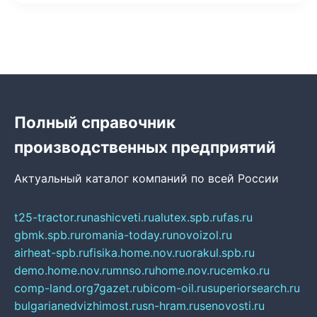
Полный справочник
производственных предприятий
Актуальный каталог компаний по всей России
t25-tractor.ru
nashicveti.ru
alutex.spb.ru
fas.ru
gbmk.spb.ru
romania-today.ru
novoizol.ru
airheat-spb.ru
fisika.home.nov.ru
orakul.spb.ru
demo.home.nov.ru
mnso.ru
home.nov.ru
cemko.ru
comp-land.org
7gazet.ru
bicom-oil.ru
superiorsearch.ru
bulgarianedvizhimost.ru
sn-hram.ru
senovosti.ru