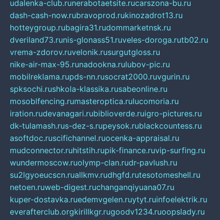
udalenka-club.ru
nerabotaetsite.ru
carszona-bu.ru
dash-cash-now.ru
bravoprod.ru
kinozadrot13.ru
hotteygroup.ru
bagira31.ru
dommarketnsk.ru
dveriland73.ru
nis-glonass51.ru
veles-doroga.ru
tb02.ru
vrema-zdorov.ru
velonik.ru
surgutgloss.ru
nike-air-max-95.ru
nadookna.ru
lubov-pic.ru
mobilreklama.ru
pds-nn.ru
socrat2000.ru
vgurin.ru
spksochi.ru
shkola-klassika.ru
sabeonline.ru
mosoblfencing.ru
masteroptica.ru
lucomoria.ru
iration.ru
devanagari.ru
biblioverde.ru
igro-pictures.ru
dk-tulamash.ru
s-dez-s.ru
peysok.ru
blackcountess.ru
asoftdoc.ru
scifichannel.ru
ocenka-appraisal.ru
mudconnector.ru
hitstih.ru
pik-finance.ru
vip-surfing.ru
wundermoscow.ru
olymp-clan.ru
dr-pavlush.ru
su2lgyoeucscn.ru
allkmv.ru
dhgfd.ru
tesotomeshell.ru
netoen.ru
web-digest.ru
changanqiyuana07.ru
kuper-dostavka.ru
edemvgelen.ru
ytyt.ru
infoelektrik.ru
everafterclub.org
kirillkgr.ru
goodv1234.ru
oopslady.ru