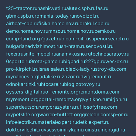
t25-tractor.ru
nashicveti.ru
alutex.spb.ru
fas.ru
gbmk.spb.ru
romania-today.ru
novoizol.ru
airheat-spb.ru
fisika.home.nov.ru
orakul.spb.ru
demo.home.nov.ru
mnso.ru
home.nov.ru
cemko.ru
comp-land.org
7gazet.ru
bicom-oil.ru
superiorsearch.ru
bulgarianedvizhimost.ru
sn-hram.ru
senovosti.ru
fexer.ru
snite-mebel.ru
anamvkusno.ru
technosaratov.ru
0sporte.ru
9rota-game.ru
bigbad.ru
227gp.ru
wes-ex.ru
pro-kirpichi.ru
israelsale.ru
black-lady.ru
stroy-db.com
mynances.org
ladalike.ru
zozor.ru
dvigremont.ru
odnokartinki.ru
htccare.ru
blogizotovoy.ru
oysters-digital.ru
o-remonte.org
remontdoma.com
myremont.org
portal-remonta.org
vyitikho.ru
mirjon.ru
superdeutsch.ru
mycrazystars.ru
filosofyfree.com
mypetslife.org
warren-buffett.org
greleon.com
sp-or.ru
infoelectrik.ru
materialexpert.ru
detkiexpert.ru
doktorvilechit.ru
vsesvoimirykami.ru
instrumentgid.ru