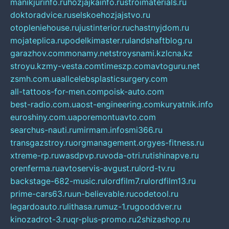
manikjurinfo.ru
hozjajkainfo.ru
stroimaterials.ru
doktoradvice.ru
selskoehozjajstvo.ru
otopleniehouse.ru
justinterior.ru
chastnyjdom.ru
mojateplica.ru
podelkimaster.ru
landshaftblog.ru
garazhov.com
monamy.net
stroysnami.kz
lcna.kz
stroyu.kz
my-vesta.com
timeszp.com
avtoguru.net
zsmh.com.ua
allcelebsplasticsurgery.com
all-tattoos-for-men.com
poisk-auto.com
best-radio.com.ua
ost-engineering.com
kuryatnik.info
euroshiny.com.ua
poremontuavto.com
searchus-nauti.ru
mirmam.info
smi366.ru
transgazstroy.ru
orgmanagement.org
yes-fitness.ru
xtreme-rp.ru
wasdpvp.ru
voda-otri.ru
tishinapve.ru
orenferma.ru
avtoservis-avgust.ru
lord-tv.ru
backstage-682-music.ru
lordfilm7.ru
lordfilm13.ru
prime-cars63.ru
un-believable.ru
codetool.ru
legardoauto.ru
lithasa.ru
muz-1.ru
gooddver.ru
kinozadrot-3.ru
qr-plus-promo.ru
2shizashop.ru