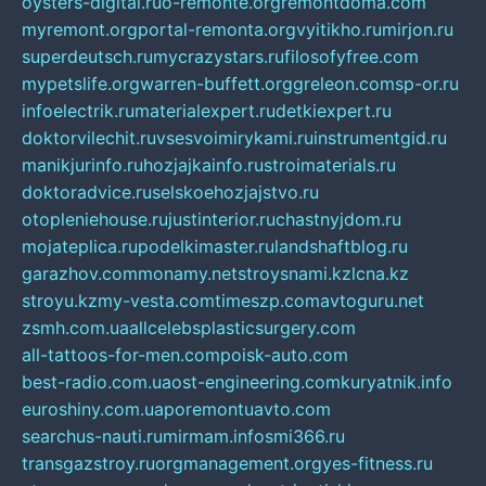
oysters-digital.ru
o-remonte.org
remontdoma.com
myremont.org
portal-remonta.org
vyitikho.ru
mirjon.ru
superdeutsch.ru
mycrazystars.ru
filosofyfree.com
mypetslife.org
warren-buffett.org
greleon.com
sp-or.ru
infoelectrik.ru
materialexpert.ru
detkiexpert.ru
doktorvilechit.ru
vsesvoimirykami.ru
instrumentgid.ru
manikjurinfo.ru
hozjajkainfo.ru
stroimaterials.ru
doktoradvice.ru
selskoehozjajstvo.ru
otopleniehouse.ru
justinterior.ru
chastnyjdom.ru
mojateplica.ru
podelkimaster.ru
landshaftblog.ru
garazhov.com
monamy.net
stroysnami.kz
lcna.kz
stroyu.kz
my-vesta.com
timeszp.com
avtoguru.net
zsmh.com.ua
allcelebsplasticsurgery.com
all-tattoos-for-men.com
poisk-auto.com
best-radio.com.ua
ost-engineering.com
kuryatnik.info
euroshiny.com.ua
poremontuavto.com
searchus-nauti.ru
mirmam.info
smi366.ru
transgazstroy.ru
orgmanagement.org
yes-fitness.ru