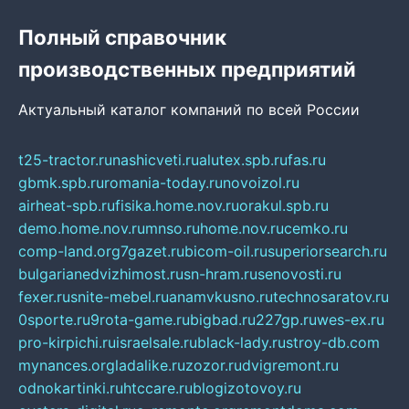
Полный справочник
производственных предприятий
Актуальный каталог компаний по всей России
t25-tractor.ru
nashicveti.ru
alutex.spb.ru
fas.ru
gbmk.spb.ru
romania-today.ru
novoizol.ru
airheat-spb.ru
fisika.home.nov.ru
orakul.spb.ru
demo.home.nov.ru
mnso.ru
home.nov.ru
cemko.ru
comp-land.org
7gazet.ru
bicom-oil.ru
superiorsearch.ru
bulgarianedvizhimost.ru
sn-hram.ru
senovosti.ru
fexer.ru
snite-mebel.ru
anamvkusno.ru
technosaratov.ru
0sporte.ru
9rota-game.ru
bigbad.ru
227gp.ru
wes-ex.ru
pro-kirpichi.ru
israelsale.ru
black-lady.ru
stroy-db.com
mynances.org
ladalike.ru
zozor.ru
dvigremont.ru
odnokartinki.ru
htccare.ru
blogizotovoy.ru