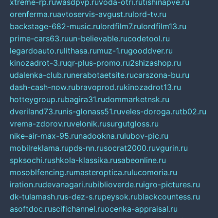
xtreme-rp.ru
wasdpvp.ru
voda-otri.ru
tishinapve.ru
orenferma.ru
avtoservis-avgust.ru
lord-tv.ru
backstage-682-music.ru
lordfilm7.ru
lordfilm13.ru
prime-cars63.ru
un-believable.ru
codetool.ru
legardoauto.ru
lithasa.ru
muz-1.ru
gooddver.ru
kinozadrot-3.ru
qr-plus-promo.ru
2shizashop.ru
udalenka-club.ru
nerabotaetsite.ru
carszona-bu.ru
dash-cash-now.ru
bravoprod.ru
kinozadrot13.ru
hotteygroup.ru
bagira31.ru
dommarketnsk.ru
dveriland73.ru
nis-glonass51.ru
veles-doroga.ru
tb02.ru
vrema-zdorov.ru
velonik.ru
surgutgloss.ru
nike-air-max-95.ru
nadookna.ru
lubov-pic.ru
mobilreklama.ru
pds-nn.ru
socrat2000.ru
vgurin.ru
spksochi.ru
shkola-klassika.ru
sabeonline.ru
mosoblfencing.ru
masteroptica.ru
lucomoria.ru
iration.ru
devanagari.ru
biblioverde.ru
igro-pictures.ru
dk-tulamash.ru
s-dez-s.ru
peysok.ru
blackcountess.ru
asoftdoc.ru
scifichannel.ru
ocenka-appraisal.ru