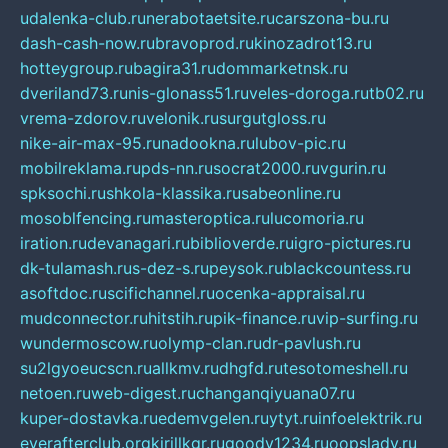
udalenka-club.ru
nerabotaetsite.ru
carszona-bu.ru
dash-cash-now.ru
bravoprod.ru
kinozadrot13.ru
hotteygroup.ru
bagira31.ru
dommarketnsk.ru
dveriland73.ru
nis-glonass51.ru
veles-doroga.ru
tb02.ru
vrema-zdorov.ru
velonik.ru
surgutgloss.ru
nike-air-max-95.ru
nadookna.ru
lubov-pic.ru
mobilreklama.ru
pds-nn.ru
socrat2000.ru
vgurin.ru
spksochi.ru
shkola-klassika.ru
sabeonline.ru
mosoblfencing.ru
masteroptica.ru
lucomoria.ru
iration.ru
devanagari.ru
biblioverde.ru
igro-pictures.ru
dk-tulamash.ru
s-dez-s.ru
peysok.ru
blackcountess.ru
asoftdoc.ru
scifichannel.ru
ocenka-appraisal.ru
mudconnector.ru
hitstih.ru
pik-finance.ru
vip-surfing.ru
wundermoscow.ru
olymp-clan.ru
dr-pavlush.ru
su2lgyoeucscn.ru
allkmv.ru
dhgfd.ru
tesotomeshell.ru
netoen.ru
web-digest.ru
changanqiyuana07.ru
kuper-dostavka.ru
edemvgelen.ru
ytyt.ru
infoelektrik.ru
everafterclub.org
kirillkgr.ru
goodv1234.ru
oopslady.ru