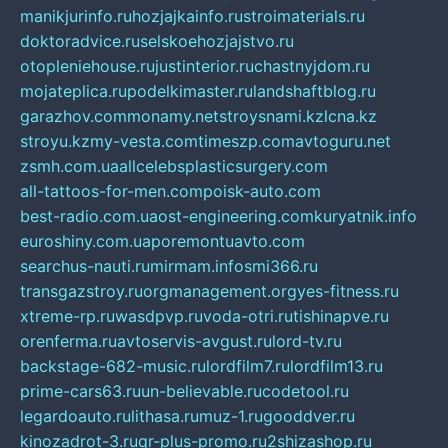
manikjurinfo.ru
hozjajkainfo.ru
stroimaterials.ru
doktoradvice.ru
selskoehozjajstvo.ru
otopleniehouse.ru
justinterior.ru
chastnyjdom.ru
mojateplica.ru
podelkimaster.ru
landshaftblog.ru
garazhov.com
monamy.net
stroysnami.kz
lcna.kz
stroyu.kz
my-vesta.com
timeszp.com
avtoguru.net
zsmh.com.ua
allcelebsplasticsurgery.com
all-tattoos-for-men.com
poisk-auto.com
best-radio.com.ua
ost-engineering.com
kuryatnik.info
euroshiny.com.ua
poremontuavto.com
searchus-nauti.ru
mirmam.info
smi366.ru
transgazstroy.ru
orgmanagement.org
yes-fitness.ru
xtreme-rp.ru
wasdpvp.ru
voda-otri.ru
tishinapve.ru
orenferma.ru
avtoservis-avgust.ru
lord-tv.ru
backstage-682-music.ru
lordfilm7.ru
lordfilm13.ru
prime-cars63.ru
un-believable.ru
codetool.ru
legardoauto.ru
lithasa.ru
muz-1.ru
gooddver.ru
kinozadrot-3.ru
qr-plus-promo.ru
2shizashop.ru