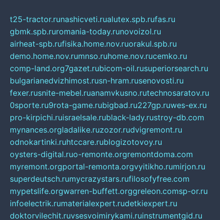
t25-tractor.ru
nashicveti.ru
alutex.spb.ru
fas.ru
gbmk.spb.ru
romania-today.ru
novoizol.ru
airheat-spb.ru
fisika.home.nov.ru
orakul.spb.ru
demo.home.nov.ru
mnso.ru
home.nov.ru
cemko.ru
comp-land.org
7gazet.ru
bicom-oil.ru
superiorsearch.ru
bulgarianedvizhimost.ru
sn-hram.ru
senovosti.ru
fexer.ru
snite-mebel.ru
anamvkusno.ru
technosaratov.ru
0sporte.ru
9rota-game.ru
bigbad.ru
227gp.ru
wes-ex.ru
pro-kirpichi.ru
israelsale.ru
black-lady.ru
stroy-db.com
mynances.org
ladalike.ru
zozor.ru
dvigremont.ru
odnokartinki.ru
htccare.ru
blogizotovoy.ru
oysters-digital.ru
o-remonte.org
remontdoma.com
myremont.org
portal-remonta.org
vyitikho.ru
mirjon.ru
superdeutsch.ru
mycrazystars.ru
filosofyfree.com
mypetslife.org
warren-buffett.org
greleon.com
sp-or.ru
infoelectrik.ru
materialexpert.ru
detkiexpert.ru
doktorvilechit.ru
vsesvoimirykami.ru
instrumentgid.ru