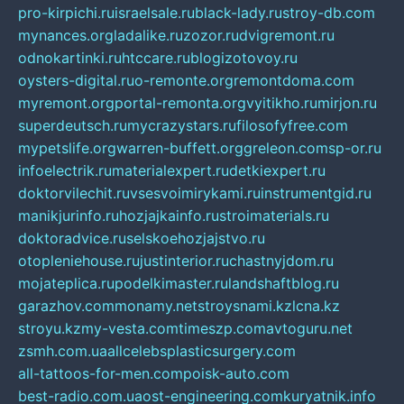
pro-kirpichi.ru
israelsale.ru
black-lady.ru
stroy-db.com
mynances.org
ladalike.ru
zozor.ru
dvigremont.ru
odnokartinki.ru
htccare.ru
blogizotovoy.ru
oysters-digital.ru
o-remonte.org
remontdoma.com
myremont.org
portal-remonta.org
vyitikho.ru
mirjon.ru
superdeutsch.ru
mycrazystars.ru
filosofyfree.com
mypetslife.org
warren-buffett.org
greleon.com
sp-or.ru
infoelectrik.ru
materialexpert.ru
detkiexpert.ru
doktorvilechit.ru
vsesvoimirykami.ru
instrumentgid.ru
manikjurinfo.ru
hozjajkainfo.ru
stroimaterials.ru
doktoradvice.ru
selskoehozjajstvo.ru
otopleniehouse.ru
justinterior.ru
chastnyjdom.ru
mojateplica.ru
podelkimaster.ru
landshaftblog.ru
garazhov.com
monamy.net
stroysnami.kz
lcna.kz
stroyu.kz
my-vesta.com
timeszp.com
avtoguru.net
zsmh.com.ua
allcelebsplasticsurgery.com
all-tattoos-for-men.com
poisk-auto.com
best-radio.com.ua
ost-engineering.com
kuryatnik.info