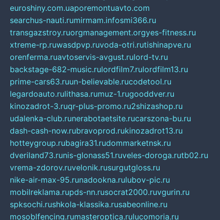
euroshiny.com.ua
poremontuavto.com
searchus-nauti.ru
mirmam.info
smi366.ru
transgazstroy.ru
orgmanagement.org
yes-fitness.ru
xtreme-rp.ru
wasdpvp.ru
voda-otri.ru
tishinapve.ru
orenferma.ru
avtoservis-avgust.ru
lord-tv.ru
backstage-682-music.ru
lordfilm7.ru
lordfilm13.ru
prime-cars63.ru
un-believable.ru
codetool.ru
legardoauto.ru
lithasa.ru
muz-1.ru
gooddver.ru
kinozadrot-3.ru
qr-plus-promo.ru
2shizashop.ru
udalenka-club.ru
nerabotaetsite.ru
carszona-bu.ru
dash-cash-now.ru
bravoprod.ru
kinozadrot13.ru
hotteygroup.ru
bagira31.ru
dommarketnsk.ru
dveriland73.ru
nis-glonass51.ru
veles-doroga.ru
tb02.ru
vrema-zdorov.ru
velonik.ru
surgutgloss.ru
nike-air-max-95.ru
nadookna.ru
lubov-pic.ru
mobilreklama.ru
pds-nn.ru
socrat2000.ru
vgurin.ru
spksochi.ru
shkola-klassika.ru
sabeonline.ru
mosoblfencing.ru
masteroptica.ru
lucomoria.ru