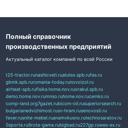
Полный справочник
производственных предприятий
Актуальный каталог компаний по всей России
t25-tractor.ru
nashicveti.ru
alutex.spb.ru
fas.ru
gbmk.spb.ru
romania-today.ru
novoizol.ru
airheat-spb.ru
fisika.home.nov.ru
orakul.spb.ru
demo.home.nov.ru
mnso.ru
home.nov.ru
cemko.ru
comp-land.org
7gazet.ru
bicom-oil.ru
superiorsearch.ru
bulgarianedvizhimost.ru
sn-hram.ru
senovosti.ru
fexer.ru
snite-mebel.ru
anamvkusno.ru
technosaratov.ru
0sporte.ru
9rota-game.ru
bigbad.ru
227gp.ru
wes-ex.ru