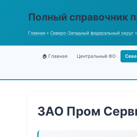
Полный справочник 
Главная
»
Северо-Западный федеральный округ
»
🏠 Главная
Центральный ФО
Севе
ЗАО Пром Серв