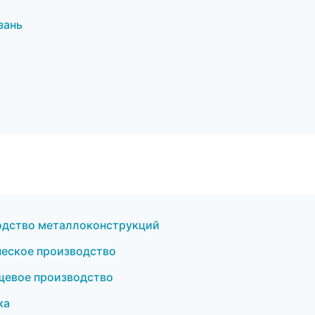
зань
одство металлоконструкций
ческое производство
щевое производство
ка