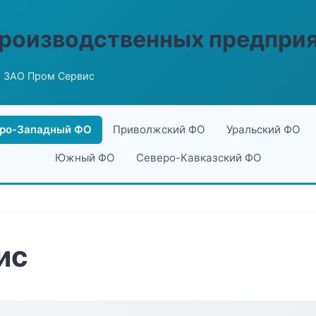
производственных предпри
 ЗАО Пром Сервис
ро-Западный ФО
Приволжский ФО
Уральский ФО
Южный ФО
Северо-Кавказский ФО
ис