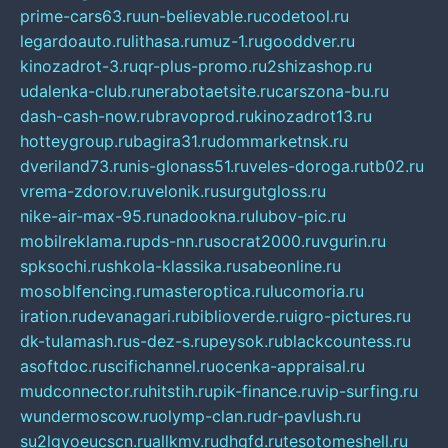
prime-cars63.ru
un-believable.ru
codetool.ru
legardoauto.ru
lithasa.ru
muz-1.ru
gooddver.ru
kinozadrot-3.ru
qr-plus-promo.ru
2shizashop.ru
udalenka-club.ru
nerabotaetsite.ru
carszona-bu.ru
dash-cash-now.ru
bravoprod.ru
kinozadrot13.ru
hotteygroup.ru
bagira31.ru
dommarketnsk.ru
dveriland73.ru
nis-glonass51.ru
veles-doroga.ru
tb02.ru
vrema-zdorov.ru
velonik.ru
surgutgloss.ru
nike-air-max-95.ru
nadookna.ru
lubov-pic.ru
mobilreklama.ru
pds-nn.ru
socrat2000.ru
vgurin.ru
spksochi.ru
shkola-klassika.ru
sabeonline.ru
mosoblfencing.ru
masteroptica.ru
lucomoria.ru
iration.ru
devanagari.ru
biblioverde.ru
igro-pictures.ru
dk-tulamash.ru
s-dez-s.ru
peysok.ru
blackcountess.ru
asoftdoc.ru
scifichannel.ru
ocenka-appraisal.ru
mudconnector.ru
hitstih.ru
pik-finance.ru
vip-surfing.ru
wundermoscow.ru
olymp-clan.ru
dr-pavlush.ru
su2lgyoeucscn.ru
allkmv.ru
dhgfd.ru
tesotomeshell.ru