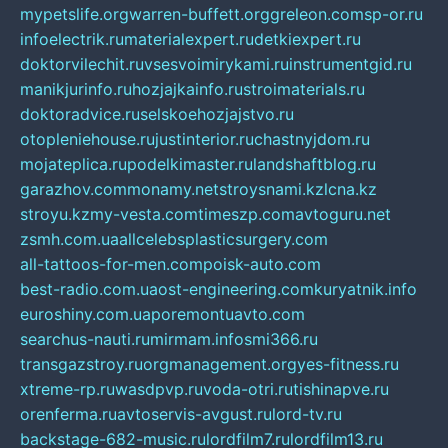
mypetslife.org
warren-buffett.org
greleon.com
sp-or.ru
infoelectrik.ru
materialexpert.ru
detkiexpert.ru
doktorvilechit.ru
vsesvoimirykami.ru
instrumentgid.ru
manikjurinfo.ru
hozjajkainfo.ru
stroimaterials.ru
doktoradvice.ru
selskoehozjajstvo.ru
otopleniehouse.ru
justinterior.ru
chastnyjdom.ru
mojateplica.ru
podelkimaster.ru
landshaftblog.ru
garazhov.com
monamy.net
stroysnami.kz
lcna.kz
stroyu.kz
my-vesta.com
timeszp.com
avtoguru.net
zsmh.com.ua
allcelebsplasticsurgery.com
all-tattoos-for-men.com
poisk-auto.com
best-radio.com.ua
ost-engineering.com
kuryatnik.info
euroshiny.com.ua
poremontuavto.com
searchus-nauti.ru
mirmam.info
smi366.ru
transgazstroy.ru
orgmanagement.org
yes-fitness.ru
xtreme-rp.ru
wasdpvp.ru
voda-otri.ru
tishinapve.ru
orenferma.ru
avtoservis-avgust.ru
lord-tv.ru
backstage-682-music.ru
lordfilm7.ru
lordfilm13.ru