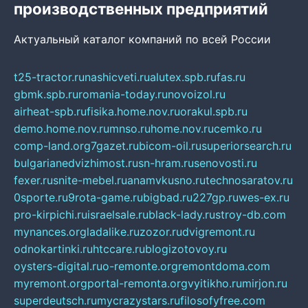
производственных предприятий
Актуальный каталог компаний по всей России
t25-tractor.ru
nashicveti.ru
alutex.spb.ru
fas.ru
gbmk.spb.ru
romania-today.ru
novoizol.ru
airheat-spb.ru
fisika.home.nov.ru
orakul.spb.ru
demo.home.nov.ru
mnso.ru
home.nov.ru
cemko.ru
comp-land.org
7gazet.ru
bicom-oil.ru
superiorsearch.ru
bulgarianedvizhimost.ru
sn-hram.ru
senovosti.ru
fexer.ru
snite-mebel.ru
anamvkusno.ru
technosaratov.ru
0sporte.ru
9rota-game.ru
bigbad.ru
227gp.ru
wes-ex.ru
pro-kirpichi.ru
israelsale.ru
black-lady.ru
stroy-db.com
mynances.org
ladalike.ru
zozor.ru
dvigremont.ru
odnokartinki.ru
htccare.ru
blogizotovoy.ru
oysters-digital.ru
o-remonte.org
remontdoma.com
myremont.org
portal-remonta.org
vyitikho.ru
mirjon.ru
superdeutsch.ru
mycrazystars.ru
filosofyfree.com