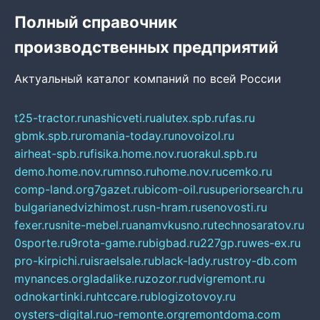
Полный справочник
производственных предприятий
Актуальный каталог компаний по всей России
t25-tractor.ru
nashicveti.ru
alutex.spb.ru
fas.ru
gbmk.spb.ru
romania-today.ru
novoizol.ru
airheat-spb.ru
fisika.home.nov.ru
orakul.spb.ru
demo.home.nov.ru
mnso.ru
home.nov.ru
cemko.ru
comp-land.org
7gazet.ru
bicom-oil.ru
superiorsearch.ru
bulgarianedvizhimost.ru
sn-hram.ru
senovosti.ru
fexer.ru
snite-mebel.ru
anamvkusno.ru
technosaratov.ru
0sporte.ru
9rota-game.ru
bigbad.ru
227gp.ru
wes-ex.ru
pro-kirpichi.ru
israelsale.ru
black-lady.ru
stroy-db.com
mynances.org
ladalike.ru
zozor.ru
dvigremont.ru
odnokartinki.ru
htccare.ru
blogizotovoy.ru
oysters-digital.ru
o-remonte.org
remontdoma.com