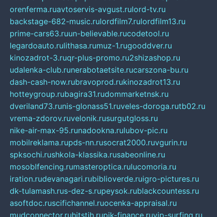
orenferma.ru
avtoservis-avgust.ru
lord-tv.ru
backstage-682-music.ru
lordfilm7.ru
lordfilm13.ru
prime-cars63.ru
un-believable.ru
codetool.ru
legardoauto.ru
lithasa.ru
muz-1.ru
gooddver.ru
kinozadrot-3.ru
qr-plus-promo.ru
2shizashop.ru
udalenka-club.ru
nerabotaetsite.ru
carszona-bu.ru
dash-cash-now.ru
bravoprod.ru
kinozadrot13.ru
hotteygroup.ru
bagira31.ru
dommarketnsk.ru
dveriland73.ru
nis-glonass51.ru
veles-doroga.ru
tb02.ru
vrema-zdorov.ru
velonik.ru
surgutgloss.ru
nike-air-max-95.ru
nadookna.ru
lubov-pic.ru
mobilreklama.ru
pds-nn.ru
socrat2000.ru
vgurin.ru
spksochi.ru
shkola-klassika.ru
sabeonline.ru
mosoblfencing.ru
masteroptica.ru
lucomoria.ru
iration.ru
devanagari.ru
biblioverde.ru
igro-pictures.ru
dk-tulamash.ru
s-dez-s.ru
peysok.ru
blackcountess.ru
asoftdoc.ru
scifichannel.ru
ocenka-appraisal.ru
mudconnector.ru
hitstih.ru
pik-finance.ru
vip-surfing.ru