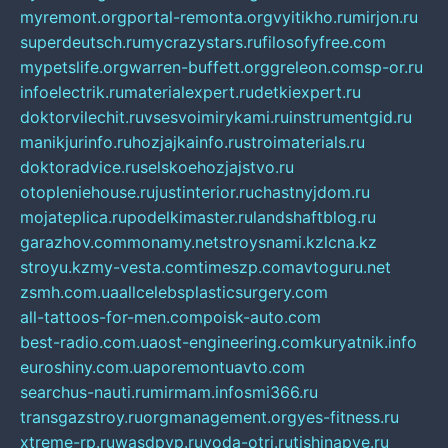
myremont.org
portal-remonta.org
vyitikho.ru
mirjon.ru
superdeutsch.ru
mycrazystars.ru
filosofyfree.com
mypetslife.org
warren-buffett.org
greleon.com
sp-or.ru
infoelectrik.ru
materialexpert.ru
detkiexpert.ru
doktorvilechit.ru
vsesvoimirykami.ru
instrumentgid.ru
manikjurinfo.ru
hozjajkainfo.ru
stroimaterials.ru
doktoradvice.ru
selskoehozjajstvo.ru
otopleniehouse.ru
justinterior.ru
chastnyjdom.ru
mojateplica.ru
podelkimaster.ru
landshaftblog.ru
garazhov.com
monamy.net
stroysnami.kz
lcna.kz
stroyu.kz
my-vesta.com
timeszp.com
avtoguru.net
zsmh.com.ua
allcelebsplasticsurgery.com
all-tattoos-for-men.com
poisk-auto.com
best-radio.com.ua
ost-engineering.com
kuryatnik.info
euroshiny.com.ua
poremontuavto.com
searchus-nauti.ru
mirmam.info
smi366.ru
transgazstroy.ru
orgmanagement.org
yes-fitness.ru
xtreme-rp.ru
wasdpvp.ru
voda-otri.ru
tishinapve.ru