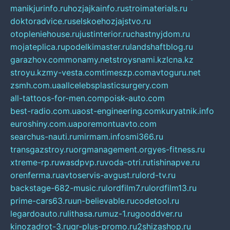
manikjurinfo.ru
hozjajkainfo.ru
stroimaterials.ru
doktoradvice.ru
selskoehozjajstvo.ru
otopleniehouse.ru
justinterior.ru
chastnyjdom.ru
mojateplica.ru
podelkimaster.ru
landshaftblog.ru
garazhov.com
monamy.net
stroysnami.kz
lcna.kz
stroyu.kz
my-vesta.com
timeszp.com
avtoguru.net
zsmh.com.ua
allcelebsplasticsurgery.com
all-tattoos-for-men.com
poisk-auto.com
best-radio.com.ua
ost-engineering.com
kuryatnik.info
euroshiny.com.ua
poremontuavto.com
searchus-nauti.ru
mirmam.info
smi366.ru
transgazstroy.ru
orgmanagement.org
yes-fitness.ru
xtreme-rp.ru
wasdpvp.ru
voda-otri.ru
tishinapve.ru
orenferma.ru
avtoservis-avgust.ru
lord-tv.ru
backstage-682-music.ru
lordfilm7.ru
lordfilm13.ru
prime-cars63.ru
un-believable.ru
codetool.ru
legardoauto.ru
lithasa.ru
muz-1.ru
gooddver.ru
kinozadrot-3.ru
qr-plus-promo.ru
2shizashop.ru