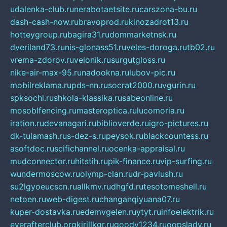
udalenka-club.ru
nerabotaetsite.ru
carszona-bu.ru
dash-cash-now.ru
bravoprod.ru
kinozadrot13.ru
hotteygroup.ru
bagira31.ru
dommarketnsk.ru
dveriland73.ru
nis-glonass51.ru
veles-doroga.ru
tb02.ru
vrema-zdorov.ru
velonik.ru
surgutgloss.ru
nike-air-max-95.ru
nadookna.ru
lubov-pic.ru
mobilreklama.ru
pds-nn.ru
socrat2000.ru
vgurin.ru
spksochi.ru
shkola-klassika.ru
sabeonline.ru
mosoblfencing.ru
masteroptica.ru
lucomoria.ru
iration.ru
devanagari.ru
biblioverde.ru
igro-pictures.ru
dk-tulamash.ru
s-dez-s.ru
peysok.ru
blackcountess.ru
asoftdoc.ru
scifichannel.ru
ocenka-appraisal.ru
mudconnector.ru
hitstih.ru
pik-finance.ru
vip-surfing.ru
wundermoscow.ru
olymp-clan.ru
dr-pavlush.ru
su2lgyoeucscn.ru
allkmv.ru
dhgfd.ru
tesotomeshell.ru
netoen.ru
web-digest.ru
changanqiyuana07.ru
kuper-dostavka.ru
edemvgelen.ru
ytyt.ru
infoelektrik.ru
everafterclub.org
kirillkgr.ru
goodv1234.ru
oopslady.ru