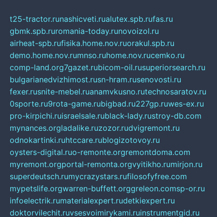
t25-tractor.ru
nashicveti.ru
alutex.spb.ru
fas.ru
gbmk.spb.ru
romania-today.ru
novoizol.ru
airheat-spb.ru
fisika.home.nov.ru
orakul.spb.ru
demo.home.nov.ru
mnso.ru
home.nov.ru
cemko.ru
comp-land.org
7gazet.ru
bicom-oil.ru
superiorsearch.ru
bulgarianedvizhimost.ru
sn-hram.ru
senovosti.ru
fexer.ru
snite-mebel.ru
anamvkusno.ru
technosaratov.ru
0sporte.ru
9rota-game.ru
bigbad.ru
227gp.ru
wes-ex.ru
pro-kirpichi.ru
israelsale.ru
black-lady.ru
stroy-db.com
mynances.org
ladalike.ru
zozor.ru
dvigremont.ru
odnokartinki.ru
htccare.ru
blogizotovoy.ru
oysters-digital.ru
o-remonte.org
remontdoma.com
myremont.org
portal-remonta.org
vyitikho.ru
mirjon.ru
superdeutsch.ru
mycrazystars.ru
filosofyfree.com
mypetslife.org
warren-buffett.org
greleon.com
sp-or.ru
infoelectrik.ru
materialexpert.ru
detkiexpert.ru
doktorvilechit.ru
vsesvoimirykami.ru
instrumentgid.ru