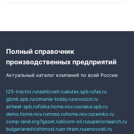
Полный справочник
производственных предприятий
Актуальный каталог компаний по всей России
t25-tractor.ru
nashicveti.ru
alutex.spb.ru
fas.ru
gbmk.spb.ru
romania-today.ru
novoizol.ru
airheat-spb.ru
fisika.home.nov.ru
orakul.spb.ru
demo.home.nov.ru
mnso.ru
home.nov.ru
cemko.ru
comp-land.org
7gazet.ru
bicom-oil.ru
superiorsearch.ru
bulgarianedvizhimost.ru
sn-hram.ru
senovosti.ru