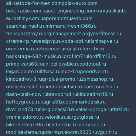
all-tattoos-for-men.com
poisk-auto.com
best-radio.com.ua
ost-engineering.com
kuryatnik.info
euroshiny.com.ua
poremontuavto.com
searchus-nauti.ru
mirmam.info
smi366.ru
transgazstroy.ru
orgmanagement.org
yes-fitness.ru
xtreme-rp.ru
wasdpvp.ru
voda-otri.ru
tishinapve.ru
orenferma.ru
avtoservis-avgust.ru
lord-tv.ru
backstage-682-music.ru
lordfilm7.ru
lordfilm13.ru
prime-cars63.ru
un-believable.ru
codetool.ru
legardoauto.ru
lithasa.ru
muz-1.ru
gooddver.ru
kinozadrot-3.ru
qr-plus-promo.ru
2shizashop.ru
udalenka-club.ru
nerabotaetsite.ru
carszona-bu.ru
dash-cash-now.ru
bravoprod.ru
kinozadrot13.ru
hotteygroup.ru
bagira31.ru
dommarketnsk.ru
dveriland73.ru
nis-glonass51.ru
veles-doroga.ru
tb02.ru
vrema-zdorov.ru
velonik.ru
surgutgloss.ru
nike-air-max-95.ru
nadookna.ru
lubov-pic.ru
mobilreklama.ru
pds-nn.ru
socrat2000.ru
vgurin.ru