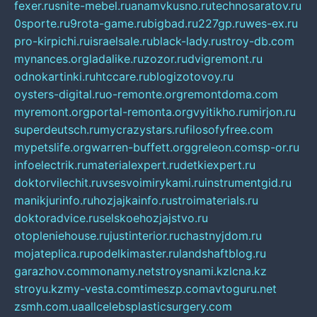
fexer.ru
snite-mebel.ru
anamvkusno.ru
technosaratov.ru
0sporte.ru
9rota-game.ru
bigbad.ru
227gp.ru
wes-ex.ru
pro-kirpichi.ru
israelsale.ru
black-lady.ru
stroy-db.com
mynances.org
ladalike.ru
zozor.ru
dvigremont.ru
odnokartinki.ru
htccare.ru
blogizotovoy.ru
oysters-digital.ru
o-remonte.org
remontdoma.com
myremont.org
portal-remonta.org
vyitikho.ru
mirjon.ru
superdeutsch.ru
mycrazystars.ru
filosofyfree.com
mypetslife.org
warren-buffett.org
greleon.com
sp-or.ru
infoelectrik.ru
materialexpert.ru
detkiexpert.ru
doktorvilechit.ru
vsesvoimirykami.ru
instrumentgid.ru
manikjurinfo.ru
hozjajkainfo.ru
stroimaterials.ru
doktoradvice.ru
selskoehozjajstvo.ru
otopleniehouse.ru
justinterior.ru
chastnyjdom.ru
mojateplica.ru
podelkimaster.ru
landshaftblog.ru
garazhov.com
monamy.net
stroysnami.kz
lcna.kz
stroyu.kz
my-vesta.com
timeszp.com
avtoguru.net
zsmh.com.ua
allcelebsplasticsurgery.com