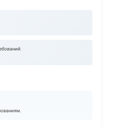
ебований.
бованиям.