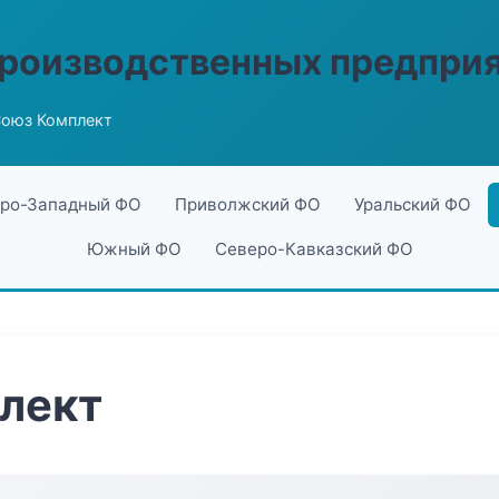
производственных предпри
оюз Комплект
ро-Западный ФО
Приволжский ФО
Уральский ФО
Южный ФО
Северо-Кавказский ФО
лект