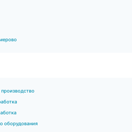
емерово
 производство
работка
аботка
о оборудования