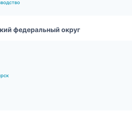
зводство
ский федеральный округ
ярск