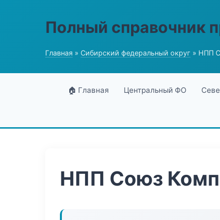
Полный справочник 
Главная
»
Сибирский федеральный округ
» НПП С
🏠 Главная
Центральный ФО
Севе
НПП Союз Комп