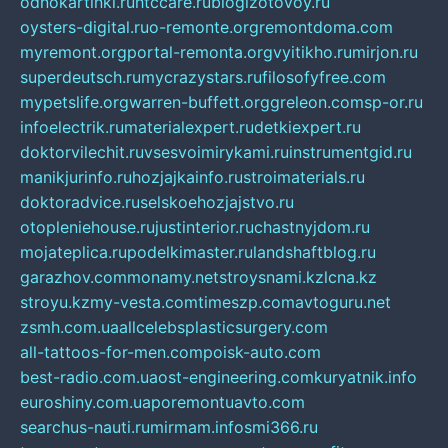
odnokartinki.ru
htccare.ru
blogizotovoy.ru
oysters-digital.ru
o-remonte.org
remontdoma.com
myremont.org
portal-remonta.org
vyitikho.ru
mirjon.ru
superdeutsch.ru
mycrazystars.ru
filosofyfree.com
mypetslife.org
warren-buffett.org
greleon.com
sp-or.ru
infoelectrik.ru
materialexpert.ru
detkiexpert.ru
doktorvilechit.ru
vsesvoimirykami.ru
instrumentgid.ru
manikjurinfo.ru
hozjajkainfo.ru
stroimaterials.ru
doktoradvice.ru
selskoehozjajstvo.ru
otopleniehouse.ru
justinterior.ru
chastnyjdom.ru
mojateplica.ru
podelkimaster.ru
landshaftblog.ru
garazhov.com
monamy.net
stroysnami.kz
lcna.kz
stroyu.kz
my-vesta.com
timeszp.com
avtoguru.net
zsmh.com.ua
allcelebsplasticsurgery.com
all-tattoos-for-men.com
poisk-auto.com
best-radio.com.ua
ost-engineering.com
kuryatnik.info
euroshiny.com.ua
poremontuavto.com
searchus-nauti.ru
mirmam.info
smi366.ru