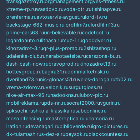
transgazstroy.ru
orgmanagement.org
yes-fitness.ru
xtreme-rp.ru
wasdpvp.ru
voda-otri.ru
tishinapve.ru
orenferma.ru
avtoservis-avgust.ru
lord-tv.ru
backstage-682-music.ru
lordfilm7.ru
lordfilm13.ru
prime-cars63.ru
un-believable.ru
codetool.ru
legardoauto.ru
lithasa.ru
muz-1.ru
gooddver.ru
kinozadrot-3.ru
qr-plus-promo.ru
2shizashop.ru
udalenka-club.ru
nerabotaetsite.ru
carszona-bu.ru
dash-cash-now.ru
bravoprod.ru
kinozadrot13.ru
hotteygroup.ru
bagira31.ru
dommarketnsk.ru
dveriland73.ru
nis-glonass51.ru
veles-doroga.ru
tb02.ru
vrema-zdorov.ru
velonik.ru
surgutgloss.ru
nike-air-max-95.ru
nadookna.ru
lubov-pic.ru
mobilreklama.ru
pds-nn.ru
socrat2000.ru
vgurin.ru
spksochi.ru
shkola-klassika.ru
sabeonline.ru
mosoblfencing.ru
masteroptica.ru
lucomoria.ru
iration.ru
devanagari.ru
biblioverde.ru
igro-pictures.ru
dk-tulamash.ru
s-dez-s.ru
peysok.ru
blackcountess.ru