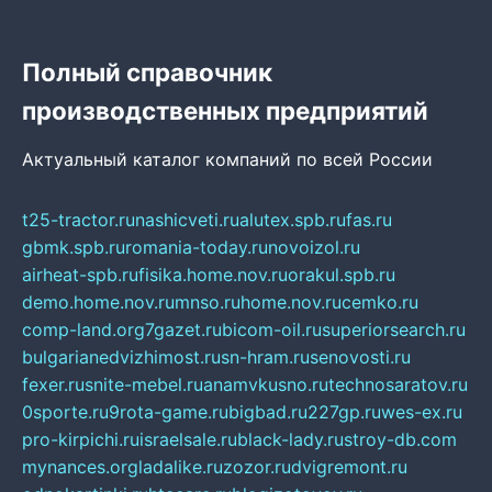
Полный справочник
производственных предприятий
Актуальный каталог компаний по всей России
t25-tractor.ru
nashicveti.ru
alutex.spb.ru
fas.ru
gbmk.spb.ru
romania-today.ru
novoizol.ru
airheat-spb.ru
fisika.home.nov.ru
orakul.spb.ru
demo.home.nov.ru
mnso.ru
home.nov.ru
cemko.ru
comp-land.org
7gazet.ru
bicom-oil.ru
superiorsearch.ru
bulgarianedvizhimost.ru
sn-hram.ru
senovosti.ru
fexer.ru
snite-mebel.ru
anamvkusno.ru
technosaratov.ru
0sporte.ru
9rota-game.ru
bigbad.ru
227gp.ru
wes-ex.ru
pro-kirpichi.ru
israelsale.ru
black-lady.ru
stroy-db.com
mynances.org
ladalike.ru
zozor.ru
dvigremont.ru