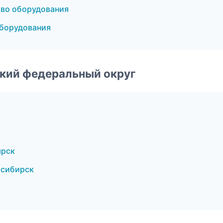
тво оборудования
борудования
ский федеральный округ
ярск
осибирск