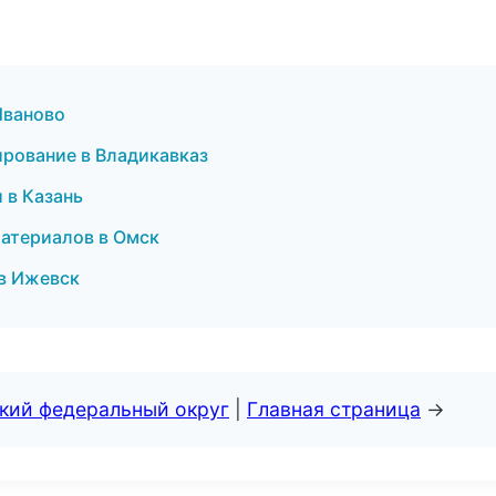
Иваново
ирование в Владикавказ
 в Казань
атериалов в Омск
в Ижевск
ский федеральный округ
|
Главная страница
→