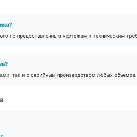
чика?
ого по предоставленным чертежам и техническим тре
за?
ами, так и с серийным производством любых объемов.
а
ар