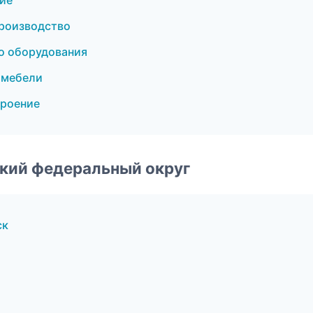
ие
производство
о оборудования
 мебели
роение
ский федеральный округ
ск