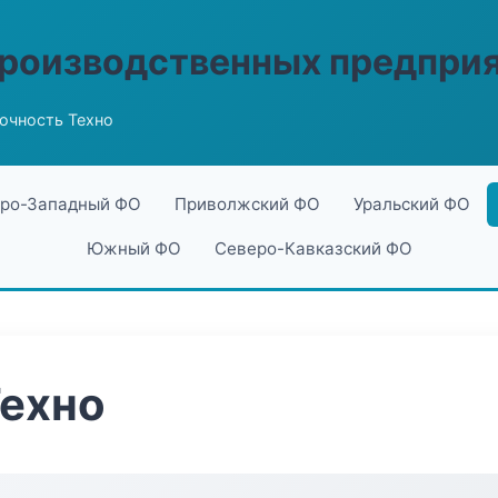
производственных предпри
очность Техно
ро-Западный ФО
Приволжский ФО
Уральский ФО
Южный ФО
Северо-Кавказский ФО
Техно