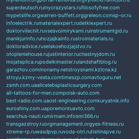
superdeutsch.ru
mycrazystars.ru
filosofyfree.com
mypetslife.org
warren-buffett.org
greleon.com
sp-or.ru
infoelectrik.ru
materialexpert.ru
detkiexpert.ru
doktorvilechit.ru
vsesvoimirykami.ru
instrumentgid.ru
manikjurinfo.ru
hozjajkainfo.ru
stroimaterials.ru
doktoradvice.ru
selskoehozjajstvo.ru
otopleniehouse.ru
justinterior.ru
chastnyjdom.ru
mojateplica.ru
podelkimaster.ru
landshaftblog.ru
garazhov.com
monamy.net
stroysnami.kz
lcna.kz
stroyu.kz
my-vesta.com
timeszp.com
avtoguru.net
zsmh.com.ua
allcelebsplasticsurgery.com
all-tattoos-for-men.com
poisk-auto.com
best-radio.com.ua
ost-engineering.com
kuryatnik.info
euroshiny.com.ua
poremontuavto.com
searchus-nauti.ru
mirmam.info
smi366.ru
transgazstroy.ru
orgmanagement.org
yes-fitness.ru
xtreme-rp.ru
wasdpvp.ru
voda-otri.ru
tishinapve.ru