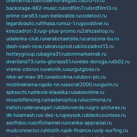
orenferma.ru
avtoservis-avgust.ru
lord-tv.ru
backstage-682-music.ru
lordfilm7.ru
lordfilm13.ru
prime-cars63.ru
un-believable.ru
codetool.ru
legardoauto.ru
lithasa.ru
muz-1.ru
gooddver.ru
kinozadrot-3.ru
qr-plus-promo.ru
2shizashop.ru
udalenka-club.ru
nerabotaetsite.ru
carszona-bu.ru
dash-cash-now.ru
bravoprod.ru
kinozadrot13.ru
hotteygroup.ru
bagira31.ru
dommarketnsk.ru
dveriland73.ru
nis-glonass51.ru
veles-doroga.ru
tb02.ru
vrema-zdorov.ru
velonik.ru
surgutgloss.ru
nike-air-max-95.ru
nadookna.ru
lubov-pic.ru
mobilreklama.ru
pds-nn.ru
socrat2000.ru
vgurin.ru
spksochi.ru
shkola-klassika.ru
sabeonline.ru
mosoblfencing.ru
masteroptica.ru
lucomoria.ru
iration.ru
devanagari.ru
biblioverde.ru
igro-pictures.ru
dk-tulamash.ru
s-dez-s.ru
peysok.ru
blackcountess.ru
asoftdoc.ru
scifichannel.ru
ocenka-appraisal.ru
mudconnector.ru
hitstih.ru
pik-finance.ru
vip-surfing.ru