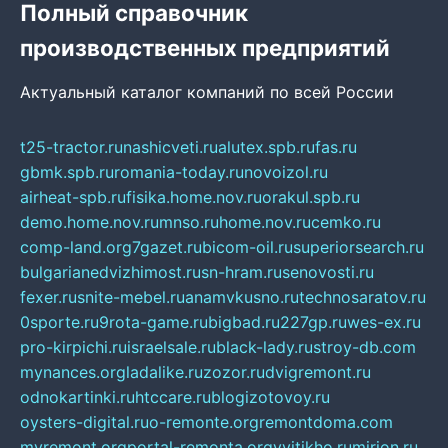
Полный справочник
производственных предприятий
Актуальный каталог компаний по всей России
t25-tractor.ru
nashicveti.ru
alutex.spb.ru
fas.ru
gbmk.spb.ru
romania-today.ru
novoizol.ru
airheat-spb.ru
fisika.home.nov.ru
orakul.spb.ru
demo.home.nov.ru
mnso.ru
home.nov.ru
cemko.ru
comp-land.org
7gazet.ru
bicom-oil.ru
superiorsearch.ru
bulgarianedvizhimost.ru
sn-hram.ru
senovosti.ru
fexer.ru
snite-mebel.ru
anamvkusno.ru
technosaratov.ru
0sporte.ru
9rota-game.ru
bigbad.ru
227gp.ru
wes-ex.ru
pro-kirpichi.ru
israelsale.ru
black-lady.ru
stroy-db.com
mynances.org
ladalike.ru
zozor.ru
dvigremont.ru
odnokartinki.ru
htccare.ru
blogizotovoy.ru
oysters-digital.ru
o-remonte.org
remontdoma.com
myremont.org
portal-remonta.org
vyitikho.ru
mirjon.ru