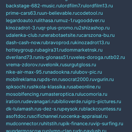
backstage-682-music.ru
lordfilm7.ru
lordfilm13.ru
prime-cars63.ru
un-believable.ru
codetool.ru
legardoauto.ru
lithasa.ru
muz-1.ru
gooddver.ru
kinozadrot-3.ru
qr-plus-promo.ru
2shizashop.ru
udalenka-club.ru
nerabotaetsite.ru
carszona-bu.ru
dash-cash-now.ru
bravoprod.ru
kinozadrot13.ru
hotteygroup.ru
bagira31.ru
dommarketnsk.ru
dveriland73.ru
nis-glonass51.ru
veles-doroga.ru
tb02.ru
vrema-zdorov.ru
velonik.ru
surgutgloss.ru
nike-air-max-95.ru
nadookna.ru
lubov-pic.ru
mobilreklama.ru
pds-nn.ru
socrat2000.ru
vgurin.ru
spksochi.ru
shkola-klassika.ru
sabeonline.ru
mosoblfencing.ru
masteroptica.ru
lucomoria.ru
iration.ru
devanagari.ru
biblioverde.ru
igro-pictures.ru
dk-tulamash.ru
s-dez-s.ru
peysok.ru
blackcountess.ru
asoftdoc.ru
scifichannel.ru
ocenka-appraisal.ru
mudconnector.ru
hitstih.ru
pik-finance.ru
vip-surfing.ru
wundermoscow.ru
olymp-clan.ru
dr-pavlush.ru