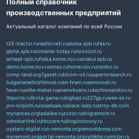
Полный справочник
производственных предприятий
Актуальный каталог компаний по всей России
t25-tractor.ru
nashicveti.ru
alutex.spb.ru
fas.ru
gbmk.spb.ru
romania-today.ru
novoizol.ru
airheat-spb.ru
fisika.home.nov.ru
orakul.spb.ru
demo.home.nov.ru
mnso.ru
home.nov.ru
cemko.ru
comp-land.org
7gazet.ru
bicom-oil.ru
superiorsearch.ru
bulgarianedvizhimost.ru
sn-hram.ru
senovosti.ru
fexer.ru
snite-mebel.ru
anamvkusno.ru
technosaratov.ru
0sporte.ru
9rota-game.ru
bigbad.ru
227gp.ru
wes-ex.ru
pro-kirpichi.ru
israelsale.ru
black-lady.ru
stroy-db.com
mynances.org
ladalike.ru
zozor.ru
dvigremont.ru
odnokartinki.ru
htccare.ru
blogizotovoy.ru
oysters-digital.ru
o-remonte.org
remontdoma.com
myremont.org
portal-remonta.org
vyitikho.ru
mirjon.ru