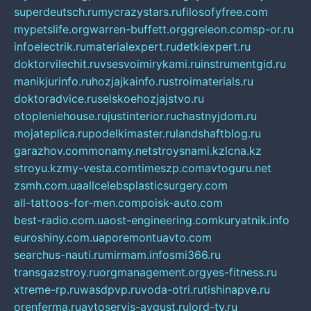
superdeutsch.ru
mycrazystars.ru
filosofyfree.com
mypetslife.org
warren-buffett.org
greleon.com
sp-or.ru
infoelectrik.ru
materialexpert.ru
detkiexpert.ru
doktorvilechit.ru
vsesvoimirykami.ru
instrumentgid.ru
manikjurinfo.ru
hozjajkainfo.ru
stroimaterials.ru
doktoradvice.ru
selskoehozjajstvo.ru
otopleniehouse.ru
justinterior.ru
chastnyjdom.ru
mojateplica.ru
podelkimaster.ru
landshaftblog.ru
garazhov.com
monamy.net
stroysnami.kz
lcna.kz
stroyu.kz
my-vesta.com
timeszp.com
avtoguru.net
zsmh.com.ua
allcelebsplasticsurgery.com
all-tattoos-for-men.com
poisk-auto.com
best-radio.com.ua
ost-engineering.com
kuryatnik.info
euroshiny.com.ua
poremontuavto.com
searchus-nauti.ru
mirmam.info
smi366.ru
transgazstroy.ru
orgmanagement.org
yes-fitness.ru
xtreme-rp.ru
wasdpvp.ru
voda-otri.ru
tishinapve.ru
orenferma.ru
avtoservis-avgust.ru
lord-tv.ru