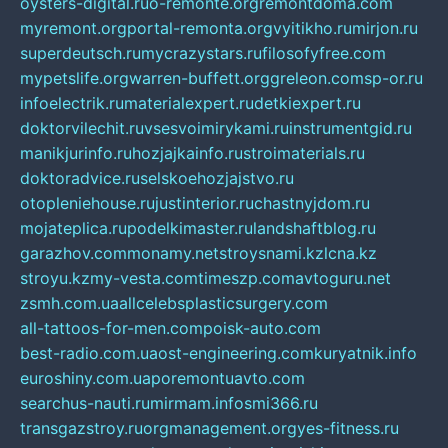
oysters-digital.ru
o-remonte.org
remontdoma.com
myremont.org
portal-remonta.org
vyitikho.ru
mirjon.ru
superdeutsch.ru
mycrazystars.ru
filosofyfree.com
mypetslife.org
warren-buffett.org
greleon.com
sp-or.ru
infoelectrik.ru
materialexpert.ru
detkiexpert.ru
doktorvilechit.ru
vsesvoimirykami.ru
instrumentgid.ru
manikjurinfo.ru
hozjajkainfo.ru
stroimaterials.ru
doktoradvice.ru
selskoehozjajstvo.ru
otopleniehouse.ru
justinterior.ru
chastnyjdom.ru
mojateplica.ru
podelkimaster.ru
landshaftblog.ru
garazhov.com
monamy.net
stroysnami.kz
lcna.kz
stroyu.kz
my-vesta.com
timeszp.com
avtoguru.net
zsmh.com.ua
allcelebsplasticsurgery.com
all-tattoos-for-men.com
poisk-auto.com
best-radio.com.ua
ost-engineering.com
kuryatnik.info
euroshiny.com.ua
poremontuavto.com
searchus-nauti.ru
mirmam.info
smi366.ru
transgazstroy.ru
orgmanagement.org
yes-fitness.ru