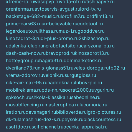
xtreme-rp.ru
wasdpvp.ru
voda-otri.ru
tishinapve.ru
orenferma.ru
avtoservis-avgust.ru
lord-tv.ru
backstage-682-music.ru
lordfilm7.ru
lordfilm13.ru
prime-cars63.ru
un-believable.ru
codetool.ru
legardoauto.ru
lithasa.ru
muz-1.ru
gooddver.ru
kinozadrot-3.ru
qr-plus-promo.ru
2shizashop.ru
udalenka-club.ru
nerabotaetsite.ru
carszona-bu.ru
dash-cash-now.ru
bravoprod.ru
kinozadrot13.ru
hotteygroup.ru
bagira31.ru
dommarketnsk.ru
dveriland73.ru
nis-glonass51.ru
veles-doroga.ru
tb02.ru
vrema-zdorov.ru
velonik.ru
surgutgloss.ru
nike-air-max-95.ru
nadookna.ru
lubov-pic.ru
mobilreklama.ru
pds-nn.ru
socrat2000.ru
vgurin.ru
spksochi.ru
shkola-klassika.ru
sabeonline.ru
mosoblfencing.ru
masteroptica.ru
lucomoria.ru
iration.ru
devanagari.ru
biblioverde.ru
igro-pictures.ru
dk-tulamash.ru
s-dez-s.ru
peysok.ru
blackcountess.ru
asoftdoc.ru
scifichannel.ru
ocenka-appraisal.ru