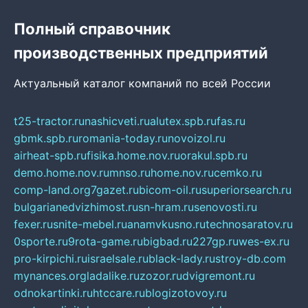
Полный справочник
производственных предприятий
Актуальный каталог компаний по всей России
t25-tractor.ru
nashicveti.ru
alutex.spb.ru
fas.ru
gbmk.spb.ru
romania-today.ru
novoizol.ru
airheat-spb.ru
fisika.home.nov.ru
orakul.spb.ru
demo.home.nov.ru
mnso.ru
home.nov.ru
cemko.ru
comp-land.org
7gazet.ru
bicom-oil.ru
superiorsearch.ru
bulgarianedvizhimost.ru
sn-hram.ru
senovosti.ru
fexer.ru
snite-mebel.ru
anamvkusno.ru
technosaratov.ru
0sporte.ru
9rota-game.ru
bigbad.ru
227gp.ru
wes-ex.ru
pro-kirpichi.ru
israelsale.ru
black-lady.ru
stroy-db.com
mynances.org
ladalike.ru
zozor.ru
dvigremont.ru
odnokartinki.ru
htccare.ru
blogizotovoy.ru