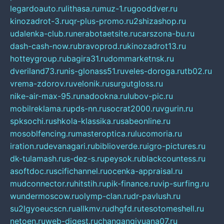
legardoauto.ru
lithasa.ru
muz-1.ru
gooddver.ru
kinozadrot-3.ru
qr-plus-promo.ru
2shizashop.ru
udalenka-club.ru
nerabotaetsite.ru
carszona-bu.ru
dash-cash-now.ru
bravoprod.ru
kinozadrot13.ru
hotteygroup.ru
bagira31.ru
dommarketnsk.ru
dveriland73.ru
nis-glonass51.ru
veles-doroga.ru
tb02.ru
vrema-zdorov.ru
velonik.ru
surgutgloss.ru
nike-air-max-95.ru
nadookna.ru
lubov-pic.ru
mobilreklama.ru
pds-nn.ru
socrat2000.ru
vgurin.ru
spksochi.ru
shkola-klassika.ru
sabeonline.ru
mosoblfencing.ru
masteroptica.ru
lucomoria.ru
iration.ru
devanagari.ru
biblioverde.ru
igro-pictures.ru
dk-tulamash.ru
s-dez-s.ru
peysok.ru
blackcountess.ru
asoftdoc.ru
scifichannel.ru
ocenka-appraisal.ru
mudconnector.ru
hitstih.ru
pik-finance.ru
vip-surfing.ru
wundermoscow.ru
olymp-clan.ru
dr-pavlush.ru
su2lgyoeucscn.ru
allkmv.ru
dhgfd.ru
tesotomeshell.ru
netoen.ru
web-digest.ru
changanqiyuana07.ru