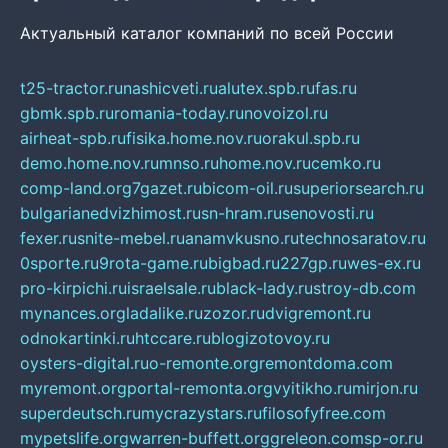
Актуальный каталог компаний по всей России
t25-tractor.ru
nashicveti.ru
alutex.spb.ru
fas.ru
gbmk.spb.ru
romania-today.ru
novoizol.ru
airheat-spb.ru
fisika.home.nov.ru
orakul.spb.ru
demo.home.nov.ru
mnso.ru
home.nov.ru
cemko.ru
comp-land.org
7gazet.ru
bicom-oil.ru
superiorsearch.ru
bulgarianedvizhimost.ru
sn-hram.ru
senovosti.ru
fexer.ru
snite-mebel.ru
anamvkusno.ru
technosaratov.ru
0sporte.ru
9rota-game.ru
bigbad.ru
227gp.ru
wes-ex.ru
pro-kirpichi.ru
israelsale.ru
black-lady.ru
stroy-db.com
mynances.org
ladalike.ru
zozor.ru
dvigremont.ru
odnokartinki.ru
htccare.ru
blogizotovoy.ru
oysters-digital.ru
o-remonte.org
remontdoma.com
myremont.org
portal-remonta.org
vyitikho.ru
mirjon.ru
superdeutsch.ru
mycrazystars.ru
filosofyfree.com
mypetslife.org
warren-buffett.org
greleon.com
sp-or.ru