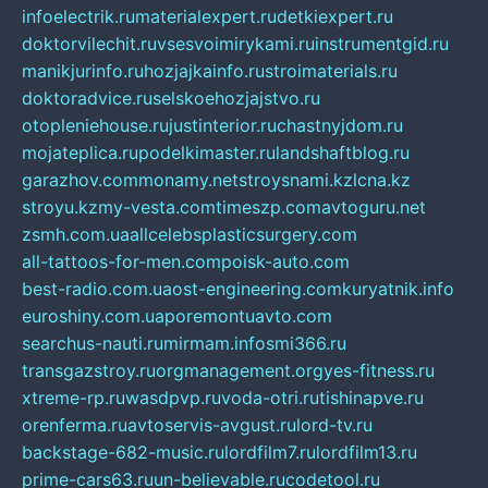
infoelectrik.ru
materialexpert.ru
detkiexpert.ru
doktorvilechit.ru
vsesvoimirykami.ru
instrumentgid.ru
manikjurinfo.ru
hozjajkainfo.ru
stroimaterials.ru
doktoradvice.ru
selskoehozjajstvo.ru
otopleniehouse.ru
justinterior.ru
chastnyjdom.ru
mojateplica.ru
podelkimaster.ru
landshaftblog.ru
garazhov.com
monamy.net
stroysnami.kz
lcna.kz
stroyu.kz
my-vesta.com
timeszp.com
avtoguru.net
zsmh.com.ua
allcelebsplasticsurgery.com
all-tattoos-for-men.com
poisk-auto.com
best-radio.com.ua
ost-engineering.com
kuryatnik.info
euroshiny.com.ua
poremontuavto.com
searchus-nauti.ru
mirmam.info
smi366.ru
transgazstroy.ru
orgmanagement.org
yes-fitness.ru
xtreme-rp.ru
wasdpvp.ru
voda-otri.ru
tishinapve.ru
orenferma.ru
avtoservis-avgust.ru
lord-tv.ru
backstage-682-music.ru
lordfilm7.ru
lordfilm13.ru
prime-cars63.ru
un-believable.ru
codetool.ru