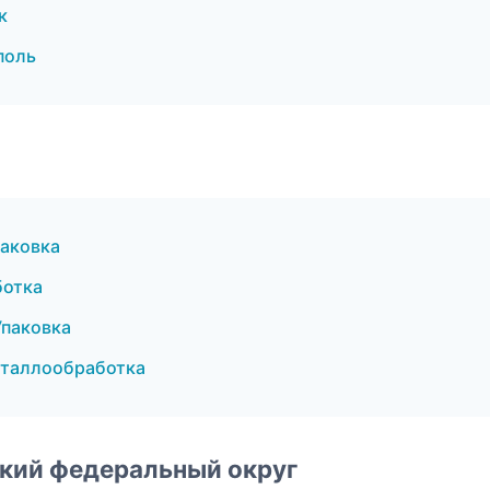
к
поль
паковка
ботка
Упаковка
еталлообработка
ский федеральный округ