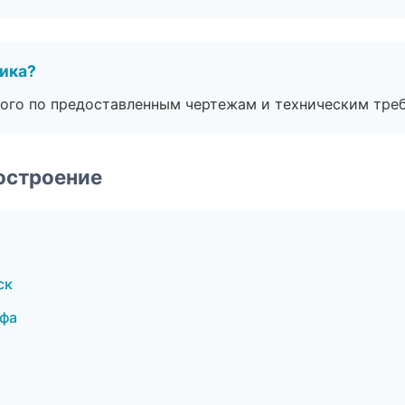
чика?
ого по предоставленным чертежам и техническим тре
остроение
ск
Уфа