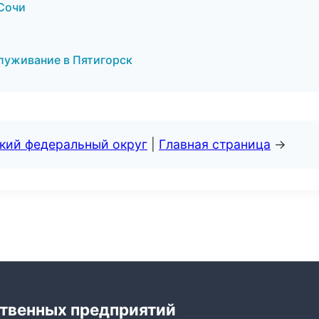
 Сочи
служивание в Пятигорск
ский федеральный округ
|
Главная страница
→
твенных предприятий