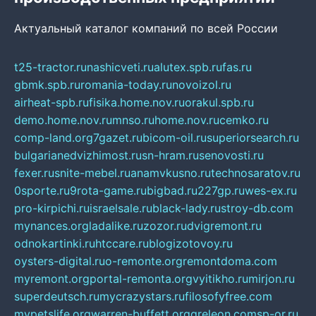
Актуальный каталог компаний по всей России
t25-tractor.ru
nashicveti.ru
alutex.spb.ru
fas.ru
gbmk.spb.ru
romania-today.ru
novoizol.ru
airheat-spb.ru
fisika.home.nov.ru
orakul.spb.ru
demo.home.nov.ru
mnso.ru
home.nov.ru
cemko.ru
comp-land.org
7gazet.ru
bicom-oil.ru
superiorsearch.ru
bulgarianedvizhimost.ru
sn-hram.ru
senovosti.ru
fexer.ru
snite-mebel.ru
anamvkusno.ru
technosaratov.ru
0sporte.ru
9rota-game.ru
bigbad.ru
227gp.ru
wes-ex.ru
pro-kirpichi.ru
israelsale.ru
black-lady.ru
stroy-db.com
mynances.org
ladalike.ru
zozor.ru
dvigremont.ru
odnokartinki.ru
htccare.ru
blogizotovoy.ru
oysters-digital.ru
o-remonte.org
remontdoma.com
myremont.org
portal-remonta.org
vyitikho.ru
mirjon.ru
superdeutsch.ru
mycrazystars.ru
filosofyfree.com
mypetslife.org
warren-buffett.org
greleon.com
sp-or.ru