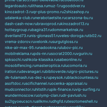
legardoauto.ru
lithasa.ru
muz-1.ru
gooddver.ru
kinozadrot-3.ru
qr-plus-promo.ru
2shizashop.ru
udalenka-club.ru
nerabotaetsite.ru
carszona-bu.ru
dash-cash-now.ru
bravoprod.ru
kinozadrot13.ru
hotteygroup.ru
bagira31.ru
dommarketnsk.ru
dveriland73.ru
nis-glonass51.ru
veles-doroga.ru
tb02.ru
vrema-zdorov.ru
velonik.ru
surgutgloss.ru
nike-air-max-95.ru
nadookna.ru
lubov-pic.ru
mobilreklama.ru
pds-nn.ru
socrat2000.ru
vgurin.ru
spksochi.ru
shkola-klassika.ru
sabeonline.ru
mosoblfencing.ru
masteroptica.ru
lucomoria.ru
iration.ru
devanagari.ru
biblioverde.ru
igro-pictures.ru
dk-tulamash.ru
s-dez-s.ru
peysok.ru
blackcountess.ru
asoftdoc.ru
scifichannel.ru
ocenka-appraisal.ru
mudconnector.ru
hitstih.ru
pik-finance.ru
vip-surfing.ru
wundermoscow.ru
olymp-clan.ru
dr-pavlush.ru
su2lgyoeucscn.ru
allkmv.ru
dhgfd.ru
tesotomeshell.ru