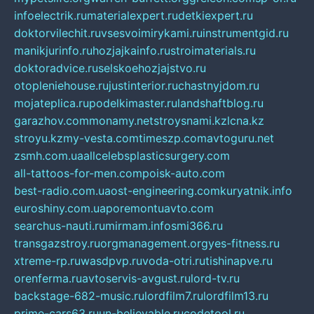
infoelectrik.ru
materialexpert.ru
detkiexpert.ru
doktorvilechit.ru
vsesvoimirykami.ru
instrumentgid.ru
manikjurinfo.ru
hozjajkainfo.ru
stroimaterials.ru
doktoradvice.ru
selskoehozjajstvo.ru
otopleniehouse.ru
justinterior.ru
chastnyjdom.ru
mojateplica.ru
podelkimaster.ru
landshaftblog.ru
garazhov.com
monamy.net
stroysnami.kz
lcna.kz
stroyu.kz
my-vesta.com
timeszp.com
avtoguru.net
zsmh.com.ua
allcelebsplasticsurgery.com
all-tattoos-for-men.com
poisk-auto.com
best-radio.com.ua
ost-engineering.com
kuryatnik.info
euroshiny.com.ua
poremontuavto.com
searchus-nauti.ru
mirmam.info
smi366.ru
transgazstroy.ru
orgmanagement.org
yes-fitness.ru
xtreme-rp.ru
wasdpvp.ru
voda-otri.ru
tishinapve.ru
orenferma.ru
avtoservis-avgust.ru
lord-tv.ru
backstage-682-music.ru
lordfilm7.ru
lordfilm13.ru
prime-cars63.ru
un-believable.ru
codetool.ru