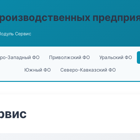
производственных предпри
одуль Сервис
ро-Западный ФО
Приволжский ФО
Уральский ФО
Южный ФО
Северо-Кавказский ФО
рвис