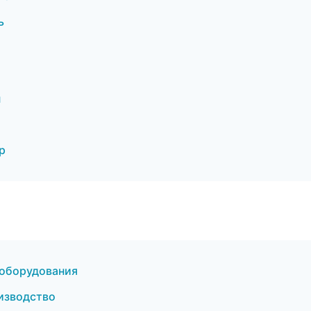
ь
н
р
 оборудования
изводство