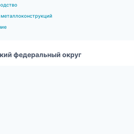
водство
о металлоконструкций
ние
ский федеральный округ