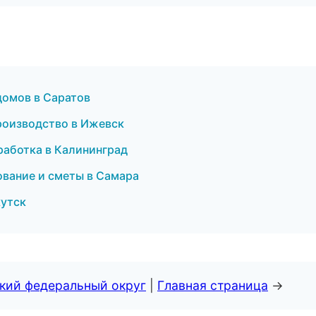
домов в Саратов
роизводство в Ижевск
работка в Калининград
ование и сметы в Самара
кутск
ский федеральный округ
|
Главная страница
→