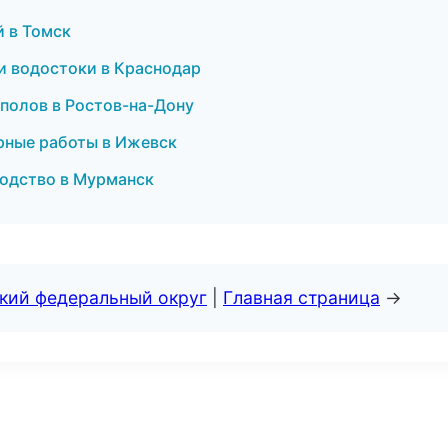
й в Томск
и водостоки в Краснодар
полов в Ростов-на-Дону
рные работы в Ижевск
водство в Мурманск
ский федеральный округ
|
Главная страница
→