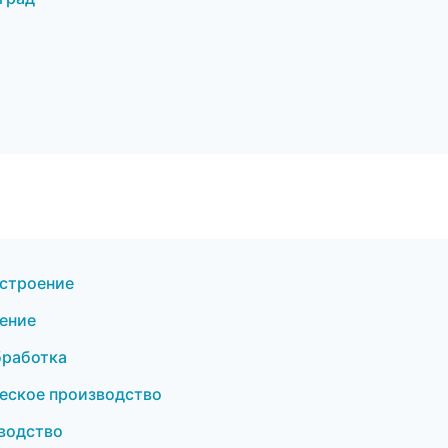
строение
ение
бработка
еское производство
водство