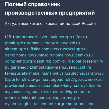
Полный справочник
производственных предприятий
Актуальный каталог компаний по всей России
t25-tractor.ru
nashicveti.ru
alutex.spb.ru
fas.ru
gbmk.spb.ru
romania-today.ru
novoizol.ru
airheat-spb.ru
fisika.home.nov.ru
orakul.spb.ru
demo.home.nov.ru
mnso.ru
home.nov.ru
cemko.ru
comp-land.org
7gazet.ru
bicom-oil.ru
superiorsearch.ru
bulgarianedvizhimost.ru
sn-hram.ru
senovosti.ru
fexer.ru
snite-mebel.ru
anamvkusno.ru
technosaratov.ru
0sporte.ru
9rota-game.ru
bigbad.ru
227gp.ru
wes-ex.ru
pro-kirpichi.ru
israelsale.ru
black-lady.ru
stroy-db.com
mynances.org
ladalike.ru
zozor.ru
dvigremont.ru
odnokartinki.ru
htccare.ru
blogizotovoy.ru
oysters-digital.ru
o-remonte.org
remontdoma.com