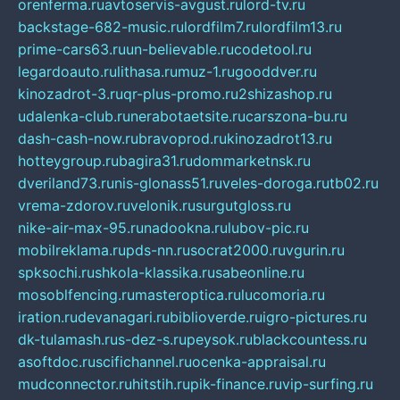
orenferma.ru
avtoservis-avgust.ru
lord-tv.ru
backstage-682-music.ru
lordfilm7.ru
lordfilm13.ru
prime-cars63.ru
un-believable.ru
codetool.ru
legardoauto.ru
lithasa.ru
muz-1.ru
gooddver.ru
kinozadrot-3.ru
qr-plus-promo.ru
2shizashop.ru
udalenka-club.ru
nerabotaetsite.ru
carszona-bu.ru
dash-cash-now.ru
bravoprod.ru
kinozadrot13.ru
hotteygroup.ru
bagira31.ru
dommarketnsk.ru
dveriland73.ru
nis-glonass51.ru
veles-doroga.ru
tb02.ru
vrema-zdorov.ru
velonik.ru
surgutgloss.ru
nike-air-max-95.ru
nadookna.ru
lubov-pic.ru
mobilreklama.ru
pds-nn.ru
socrat2000.ru
vgurin.ru
spksochi.ru
shkola-klassika.ru
sabeonline.ru
mosoblfencing.ru
masteroptica.ru
lucomoria.ru
iration.ru
devanagari.ru
biblioverde.ru
igro-pictures.ru
dk-tulamash.ru
s-dez-s.ru
peysok.ru
blackcountess.ru
asoftdoc.ru
scifichannel.ru
ocenka-appraisal.ru
mudconnector.ru
hitstih.ru
pik-finance.ru
vip-surfing.ru