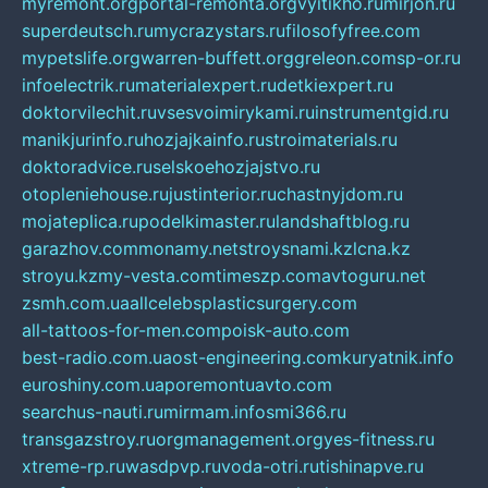
myremont.org
portal-remonta.org
vyitikho.ru
mirjon.ru
superdeutsch.ru
mycrazystars.ru
filosofyfree.com
mypetslife.org
warren-buffett.org
greleon.com
sp-or.ru
infoelectrik.ru
materialexpert.ru
detkiexpert.ru
doktorvilechit.ru
vsesvoimirykami.ru
instrumentgid.ru
manikjurinfo.ru
hozjajkainfo.ru
stroimaterials.ru
doktoradvice.ru
selskoehozjajstvo.ru
otopleniehouse.ru
justinterior.ru
chastnyjdom.ru
mojateplica.ru
podelkimaster.ru
landshaftblog.ru
garazhov.com
monamy.net
stroysnami.kz
lcna.kz
stroyu.kz
my-vesta.com
timeszp.com
avtoguru.net
zsmh.com.ua
allcelebsplasticsurgery.com
all-tattoos-for-men.com
poisk-auto.com
best-radio.com.ua
ost-engineering.com
kuryatnik.info
euroshiny.com.ua
poremontuavto.com
searchus-nauti.ru
mirmam.info
smi366.ru
transgazstroy.ru
orgmanagement.org
yes-fitness.ru
xtreme-rp.ru
wasdpvp.ru
voda-otri.ru
tishinapve.ru