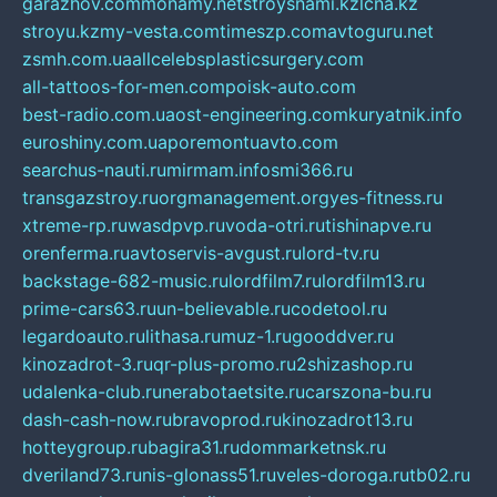
garazhov.com
monamy.net
stroysnami.kz
lcna.kz
stroyu.kz
my-vesta.com
timeszp.com
avtoguru.net
zsmh.com.ua
allcelebsplasticsurgery.com
all-tattoos-for-men.com
poisk-auto.com
best-radio.com.ua
ost-engineering.com
kuryatnik.info
euroshiny.com.ua
poremontuavto.com
searchus-nauti.ru
mirmam.info
smi366.ru
transgazstroy.ru
orgmanagement.org
yes-fitness.ru
xtreme-rp.ru
wasdpvp.ru
voda-otri.ru
tishinapve.ru
orenferma.ru
avtoservis-avgust.ru
lord-tv.ru
backstage-682-music.ru
lordfilm7.ru
lordfilm13.ru
prime-cars63.ru
un-believable.ru
codetool.ru
legardoauto.ru
lithasa.ru
muz-1.ru
gooddver.ru
kinozadrot-3.ru
qr-plus-promo.ru
2shizashop.ru
udalenka-club.ru
nerabotaetsite.ru
carszona-bu.ru
dash-cash-now.ru
bravoprod.ru
kinozadrot13.ru
hotteygroup.ru
bagira31.ru
dommarketnsk.ru
dveriland73.ru
nis-glonass51.ru
veles-doroga.ru
tb02.ru