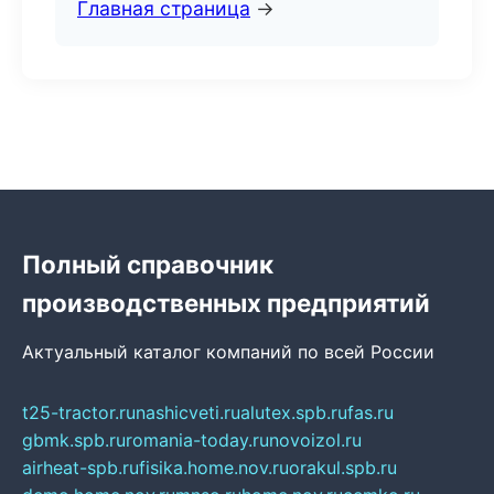
Главная страница
→
Полный справочник
производственных предприятий
Актуальный каталог компаний по всей России
t25-tractor.ru
nashicveti.ru
alutex.spb.ru
fas.ru
gbmk.spb.ru
romania-today.ru
novoizol.ru
airheat-spb.ru
fisika.home.nov.ru
orakul.spb.ru