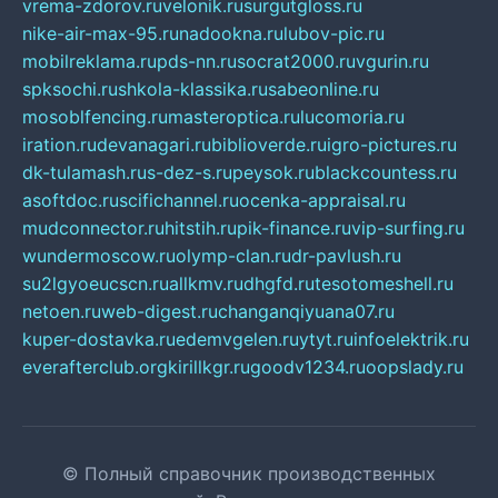
vrema-zdorov.ru
velonik.ru
surgutgloss.ru
nike-air-max-95.ru
nadookna.ru
lubov-pic.ru
mobilreklama.ru
pds-nn.ru
socrat2000.ru
vgurin.ru
spksochi.ru
shkola-klassika.ru
sabeonline.ru
mosoblfencing.ru
masteroptica.ru
lucomoria.ru
iration.ru
devanagari.ru
biblioverde.ru
igro-pictures.ru
dk-tulamash.ru
s-dez-s.ru
peysok.ru
blackcountess.ru
asoftdoc.ru
scifichannel.ru
ocenka-appraisal.ru
mudconnector.ru
hitstih.ru
pik-finance.ru
vip-surfing.ru
wundermoscow.ru
olymp-clan.ru
dr-pavlush.ru
su2lgyoeucscn.ru
allkmv.ru
dhgfd.ru
tesotomeshell.ru
netoen.ru
web-digest.ru
changanqiyuana07.ru
kuper-dostavka.ru
edemvgelen.ru
ytyt.ru
infoelektrik.ru
everafterclub.org
kirillkgr.ru
goodv1234.ru
oopslady.ru
© Полный справочник производственных