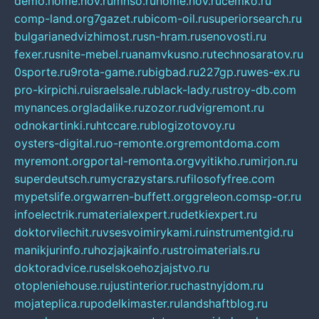
demo.home.nov.ru
mnso.ru
home.nov.ru
cemko.ru
comp-land.org
7gazet.ru
bicom-oil.ru
superiorsearch.ru
bulgarianedvizhimost.ru
sn-hram.ru
senovosti.ru
fexer.ru
snite-mebel.ru
anamvkusno.ru
technosaratov.ru
0sporte.ru
9rota-game.ru
bigbad.ru
227gp.ru
wes-ex.ru
pro-kirpichi.ru
israelsale.ru
black-lady.ru
stroy-db.com
mynances.org
ladalike.ru
zozor.ru
dvigremont.ru
odnokartinki.ru
htccare.ru
blogizotovoy.ru
oysters-digital.ru
o-remonte.org
remontdoma.com
myremont.org
portal-remonta.org
vyitikho.ru
mirjon.ru
superdeutsch.ru
mycrazystars.ru
filosofyfree.com
mypetslife.org
warren-buffett.org
greleon.com
sp-or.ru
infoelectrik.ru
materialexpert.ru
detkiexpert.ru
doktorvilechit.ru
vsesvoimirykami.ru
instrumentgid.ru
manikjurinfo.ru
hozjajkainfo.ru
stroimaterials.ru
doktoradvice.ru
selskoehozjajstvo.ru
otopleniehouse.ru
justinterior.ru
chastnyjdom.ru
mojateplica.ru
podelkimaster.ru
landshaftblog.ru