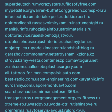
superdeutsch.ru
mycrazystars.ru
filosofyfree.com
mypetslife.org
warren-buffett.org
greleon.com
sp-or.ru
infoelectrik.ru
materialexpert.ru
detkiexpert.ru
doktorvilechit.ru
vsesvoimirykami.ru
instrumentgid.ru
manikjurinfo.ru
hozjajkainfo.ru
stroimaterials.ru
doktoradvice.ru
selskoehozjajstvo.ru
otopleniehouse.ru
justinterior.ru
chastnyjdom.ru
mojateplica.ru
podelkimaster.ru
landshaftblog.ru
garazhov.com
monamy.net
stroysnami.kz
lcna.kz
stroyu.kz
my-vesta.com
timeszp.com
avtoguru.net
zsmh.com.ua
allcelebsplasticsurgery.com
all-tattoos-for-men.com
poisk-auto.com
best-radio.com.ua
ost-engineering.com
kuryatnik.info
euroshiny.com.ua
poremontuavto.com
searchus-nauti.ru
mirmam.info
smi366.ru
transgazstroy.ru
orgmanagement.org
yes-fitness.ru
xtreme-rp.ru
wasdpvp.ru
voda-otri.ru
tishinapve.ru
orenferma.ru
avtoservis-avgust.ru
lord-tv.ru