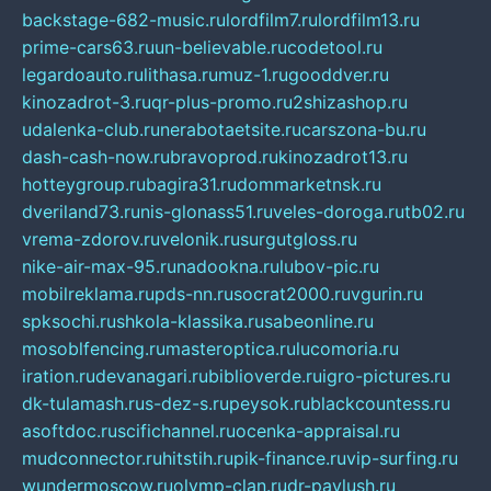
backstage-682-music.ru
lordfilm7.ru
lordfilm13.ru
prime-cars63.ru
un-believable.ru
codetool.ru
legardoauto.ru
lithasa.ru
muz-1.ru
gooddver.ru
kinozadrot-3.ru
qr-plus-promo.ru
2shizashop.ru
udalenka-club.ru
nerabotaetsite.ru
carszona-bu.ru
dash-cash-now.ru
bravoprod.ru
kinozadrot13.ru
hotteygroup.ru
bagira31.ru
dommarketnsk.ru
dveriland73.ru
nis-glonass51.ru
veles-doroga.ru
tb02.ru
vrema-zdorov.ru
velonik.ru
surgutgloss.ru
nike-air-max-95.ru
nadookna.ru
lubov-pic.ru
mobilreklama.ru
pds-nn.ru
socrat2000.ru
vgurin.ru
spksochi.ru
shkola-klassika.ru
sabeonline.ru
mosoblfencing.ru
masteroptica.ru
lucomoria.ru
iration.ru
devanagari.ru
biblioverde.ru
igro-pictures.ru
dk-tulamash.ru
s-dez-s.ru
peysok.ru
blackcountess.ru
asoftdoc.ru
scifichannel.ru
ocenka-appraisal.ru
mudconnector.ru
hitstih.ru
pik-finance.ru
vip-surfing.ru
wundermoscow.ru
olymp-clan.ru
dr-pavlush.ru