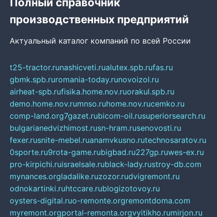
Полный справочник
производственных предприятий
Актуальный каталог компаний по всей России
t25-tractor.ru
nashicveti.ru
alutex.spb.ru
fas.ru
gbmk.spb.ru
romania-today.ru
novoizol.ru
airheat-spb.ru
fisika.home.nov.ru
orakul.spb.ru
demo.home.nov.ru
mnso.ru
home.nov.ru
cemko.ru
comp-land.org
7gazet.ru
bicom-oil.ru
superiorsearch.ru
bulgarianedvizhimost.ru
sn-hram.ru
senovosti.ru
fexer.ru
snite-mebel.ru
anamvkusno.ru
technosaratov.ru
0sporte.ru
9rota-game.ru
bigbad.ru
227gp.ru
wes-ex.ru
pro-kirpichi.ru
israelsale.ru
black-lady.ru
stroy-db.com
mynances.org
ladalike.ru
zozor.ru
dvigremont.ru
odnokartinki.ru
htccare.ru
blogizotovoy.ru
oysters-digital.ru
o-remonte.org
remontdoma.com
myremont.org
portal-remonta.org
vyitikho.ru
mirjon.ru